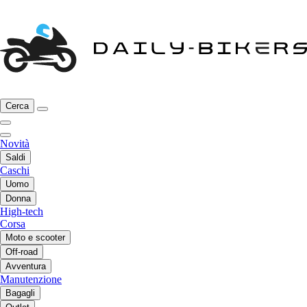
Cerca
Novità
Saldi
Caschi
Uomo
Donna
High-tech
Corsa
Moto e scooter
Off-road
Avventura
Manutenzione
Bagagli