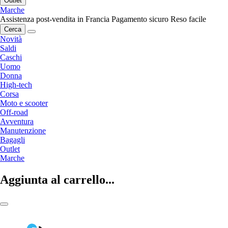
Outlet
Marche
Assistenza post-vendita in Francia
Pagamento sicuro
Reso facile
Cerca
Novità
Saldi
Caschi
Uomo
Donna
High-tech
Corsa
Moto e scooter
Off-road
Avventura
Manutenzione
Bagagli
Outlet
Marche
Aggiunta al carrello...