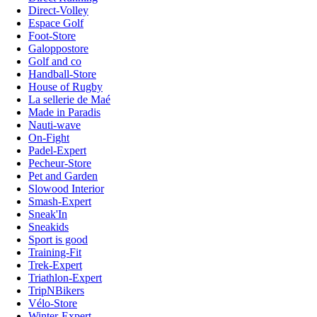
Direct-Volley
Espace Golf
Foot-Store
Galoppostore
Golf and co
Handball-Store
House of Rugby
La sellerie de Maé
Made in Paradis
Nauti-wave
On-Fight
Padel-Expert
Pecheur-Store
Pet and Garden
Slowood Interior
Smash-Expert
Sneak'In
Sneakids
Sport is good
Training-Fit
Trek-Expert
Triathlon-Expert
TripNBikers
Vélo-Store
Winter-Expert