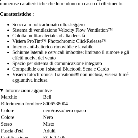
numerose caratteristiche che lo rendono un casco di riferimento.
Caratteristiche :
Scocca in policarbonato ultra-leggero
Sistema di ventilazione Velocity Flow Ventilation™
Calotta multi-materiale ad alta densità
Visiera ProTint™ Photochromic ClickRelease™
Interno anti-batterico rimovibile e lavabile
Schiume laterali e cervicali imbottite: limitano il rumore e gli
effetti nocivi del vento
Spazio per sistema di comunicazione integrato
Compatibile con i sistemi Bluetooth Sena e Cardo
Visiera fotochromica Transitions® non inclusa, visiera fumé
aggiuntiva inclusa
Informazioni aggiuntive
Marchio
Bell
Riferimento fornitore
8006538004
Colore
nero/rosso/nero opaco
Colore
Nero
Sesso
Misto
Fascia d'età
Adulti
Certificazione
ECE 22-06