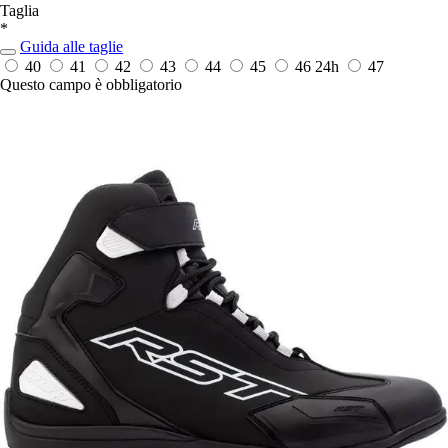
Taglia
*
Guida alle taglie
40
41
42
43
44
45
46
24h
47
Questo campo è obbligatorio