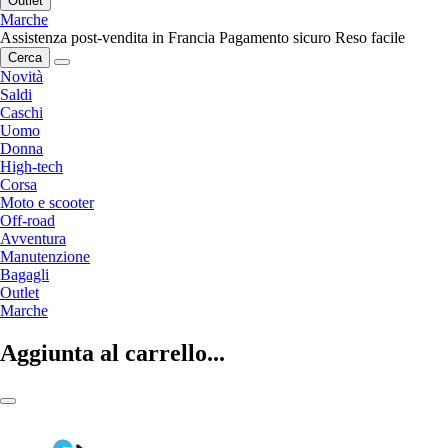
Outlet
Marche
Assistenza post-vendita in Francia
Pagamento sicuro
Reso facile
Cerca
Novità
Saldi
Caschi
Uomo
Donna
High-tech
Corsa
Moto e scooter
Off-road
Avventura
Manutenzione
Bagagli
Outlet
Marche
Aggiunta al carrello...