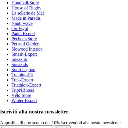
Handball-Store
House of Rugby
La sellerie de Maé
Made in Paradis
Nauti-wave
On-Fight
Padel-Expert
Pecheur-Store
Pet and Garden
Slowood Interior
Smash-Expert
Sneak'In
Sneakids
Sport is good
Training-Fit
Trek-Expert
Triathlon-Expert
TripNBikers
Vélo-Store
Winter-Expert
Iscriviti alla nostra newsletter
Approfitta di uno sconto del 10% iscrivendoti alla nostra newsletter