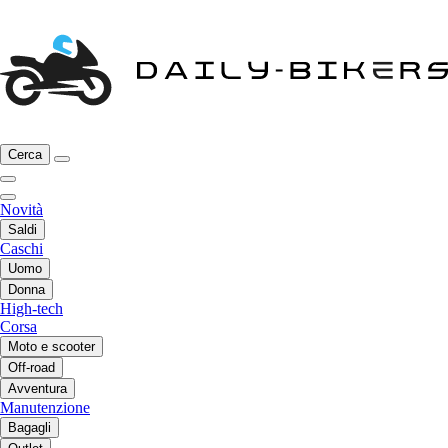
Cerca
Novità
Saldi
Caschi
Uomo
Donna
High-tech
Corsa
Moto e scooter
Off-road
Avventura
Manutenzione
Bagagli