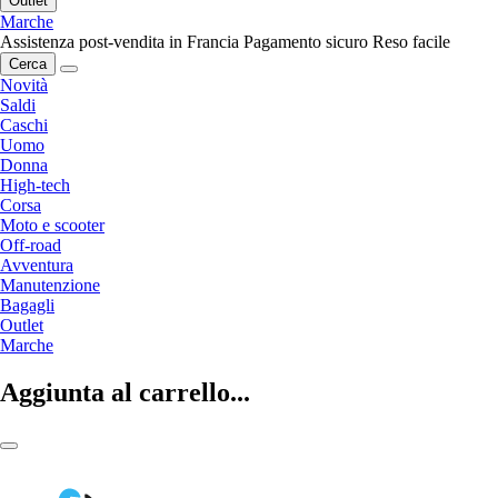
Outlet
Marche
Assistenza post-vendita in Francia
Pagamento sicuro
Reso facile
Cerca
Novità
Saldi
Caschi
Uomo
Donna
High-tech
Corsa
Moto e scooter
Off-road
Avventura
Manutenzione
Bagagli
Outlet
Marche
Aggiunta al carrello...