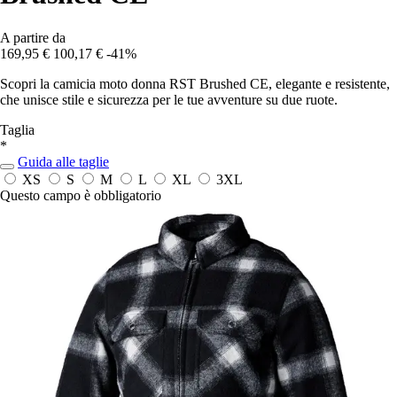
A partire da
169,95 €
100,17 €
-41%
Scopri la camicia moto donna RST Brushed CE, elegante e resistente,
che unisce stile e sicurezza per le tue avventure su due ruote.
Taglia
*
Guida alle taglie
XS
S
M
L
XL
3XL
Questo campo è obbligatorio