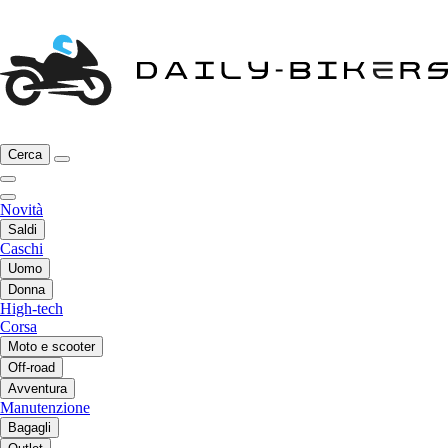
Cerca
Novità
Saldi
Caschi
Uomo
Donna
High-tech
Corsa
Moto e scooter
Off-road
Avventura
Manutenzione
Bagagli