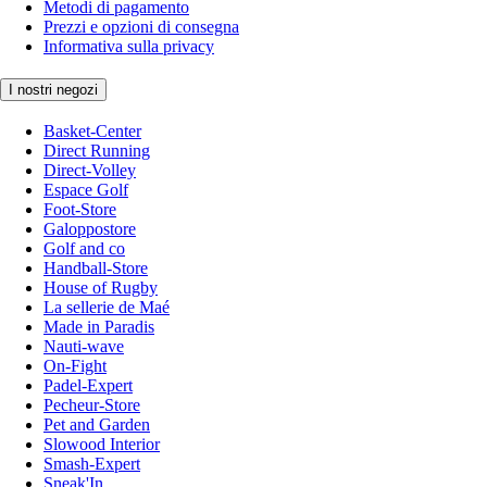
Metodi di pagamento
Prezzi e opzioni di consegna
Informativa sulla privacy
I nostri negozi
Basket-Center
Direct Running
Direct-Volley
Espace Golf
Foot-Store
Galoppostore
Golf and co
Handball-Store
House of Rugby
La sellerie de Maé
Made in Paradis
Nauti-wave
On-Fight
Padel-Expert
Pecheur-Store
Pet and Garden
Slowood Interior
Smash-Expert
Sneak'In