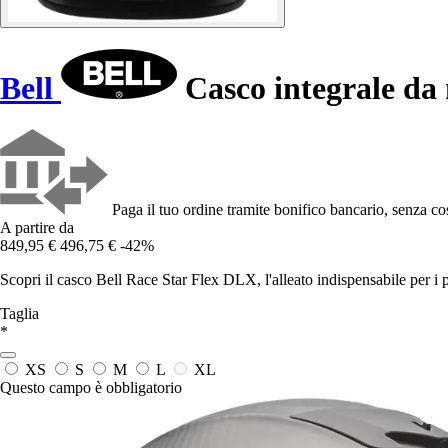
Bell
Casco integrale da
Paga il tuo ordine tramite bonifico bancario, senza cos
A partire da
849,95 €
496,75 €
-42%
Scopri il casco Bell Race Star Flex DLX, l'alleato indispensabile per i p
Taglia
*
XS
S
M
L
XL
Questo campo è obbligatorio