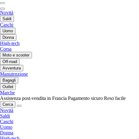
Novità
Saldi
Caschi
Uomo
Donna
High-tech
Corsa
Moto e scooter
Off-road
Avventura
Manutenzione
Bagagli
Outlet
Marche
Assistenza post-vendita in Francia
Pagamento sicuro
Reso facile
Cerca
Novità
Saldi
Caschi
Uomo
Donna
High-tech