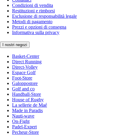
Condizioni di vendita
Restituzioni e rimborsi
Esclusione di responsabilità legale
Metodi di pagamento
Prezzi e opzioni di consegna
Informativa sulla privacy
I nostri negozi
Basket-Center
Direct Running
Direct-Volley
Espace Golf
Foot-Store
Galoppostore
Golf and co
Handball-Store
House of Rugby
La sellerie de Maé
Made in Paradis
Nauti-wave
On-Fight
Padel-Expert
Pecheur-Store