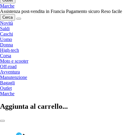
Outlet
Marche
Assistenza post-vendita in Francia
Pagamento sicuro
Reso facile
Cerca
Novità
Saldi
Caschi
Uomo
Donna
High-tech
Corsa
Moto e scooter
Off-road
Avventura
Manutenzione
Bagagli
Outlet
Marche
Aggiunta al carrello...