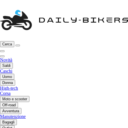
Cerca
Novità
Saldi
Caschi
Uomo
Donna
High-tech
Corsa
Moto e scooter
Off-road
Avventura
Manutenzione
Bagagli