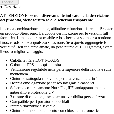
Loading...
Descrizione
ATTENZIONE: se non diversamente indicato nella descrizione
del prodotto, viene fornito solo lo schermo trasparente.
La cruda combinazione di stile, attitudine e funzionalità rende Broozer
un prodotto Street puro. La doppia certificazione per le versioni full-
face e Jet, la mentoniera staccabile e lo schermo a scomparsa rendono
Broozer adattabile a qualsiasi situazione. Se a questo aggiungete la
vestibilità Bell che tanto amate, un peso piuma di 1350 grammi, avrete
il vostro miglior vantaggio.
Calotta leggera LG® PC/ABS
Calotta in EPS a doppia densità
Ventilazione regolabile nella parte superiore della calotta e sulla
mentoniera
Cinturino sottogola rimovibile per una versatilità 2-in-1
Doppia omologazione per casco integrale e casco jet
Schermo con trattamento NutraFog II™ antiappannamento,
antigraffio e protezione UV
3 misure di calotta e guscio per una vestibilità personalizzata
Compatible per i portatori di occhiali
Interno rimovibile e lavabile
Cinturino imbottito sul mento con chiusura micrometrica a