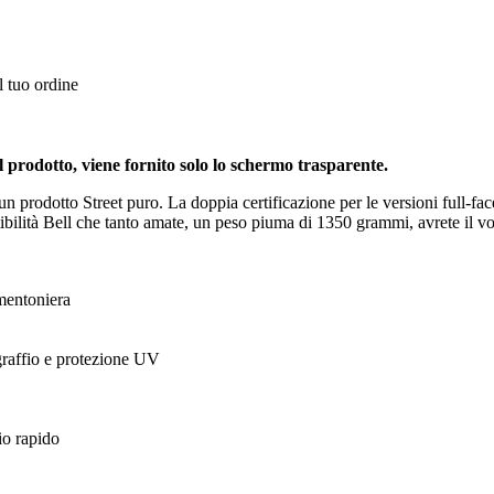
l tuo ordine
rodotto, viene fornito solo lo schermo trasparente.
un prodotto Street puro. La doppia certificazione per le versioni full-f
tibilità Bell che tanto amate, un peso piuma di 1350 grammi, avrete il v
 mentoniera
raffio e protezione UV
io rapido