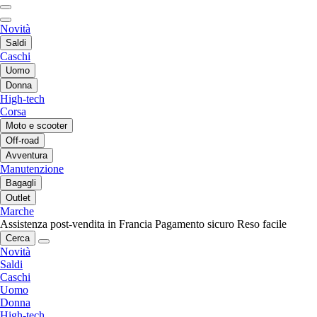
Novità
Saldi
Caschi
Uomo
Donna
High-tech
Corsa
Moto e scooter
Off-road
Avventura
Manutenzione
Bagagli
Outlet
Marche
Assistenza post-vendita in Francia
Pagamento sicuro
Reso facile
Cerca
Novità
Saldi
Caschi
Uomo
Donna
High-tech