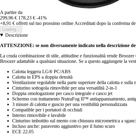
A partire da
299,96 €
178,23 €
-41%
+8,91 €
offerti sul tuo prossimo ordine
Accreditati dopo la conferma de
Loading...
Descrizione
ATTENZIONE: se non diversamente indicato nella descrizione del p
La cruda combinazione di stile, attitudine e funzionalità rende Broozer 
Broozer adattabile a qualsiasi situazione. Se a questo aggiungete la ves
Calotta leggera LG® PC/ABS
Calotta in EPS a doppia densità
Ventilazione regolabile nella parte superiore della calotta e sulla
Cinturino sottogola rimovibile per una versatilità 2-in-1
Doppia omologazione per casco integrale e casco jet
Schermo con trattamento NutraFog II™ antiappannamento, antig
3 misure di calotta e guscio per una vestibilità personalizzata
Compatible per i portatori di occhiali
Interno rimovibile e lavabile
Cinturino imbottito sul mento con chiusura micrometrica a sganc
Incluso anche: paravento aggiuntivo per il fumo scuro
ECE 22.05