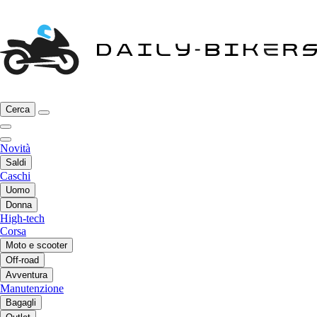
Cerca
Novità
Saldi
Caschi
Uomo
Donna
High-tech
Corsa
Moto e scooter
Off-road
Avventura
Manutenzione
Bagagli