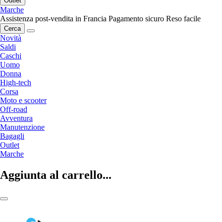
Outlet
Marche
Assistenza post-vendita in Francia
Pagamento sicuro
Reso facile
Cerca
Novità
Saldi
Caschi
Uomo
Donna
High-tech
Corsa
Moto e scooter
Off-road
Avventura
Manutenzione
Bagagli
Outlet
Marche
Aggiunta al carrello...