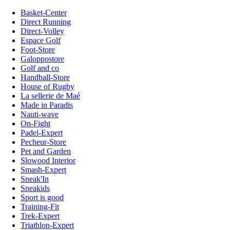
Basket-Center
Direct Running
Direct-Volley
Espace Golf
Foot-Store
Galoppostore
Golf and co
Handball-Store
House of Rugby
La sellerie de Maé
Made in Paradis
Nauti-wave
On-Fight
Padel-Expert
Pecheur-Store
Pet and Garden
Slowood Interior
Smash-Expert
Sneak'In
Sneakids
Sport is good
Training-Fit
Trek-Expert
Triathlon-Expert