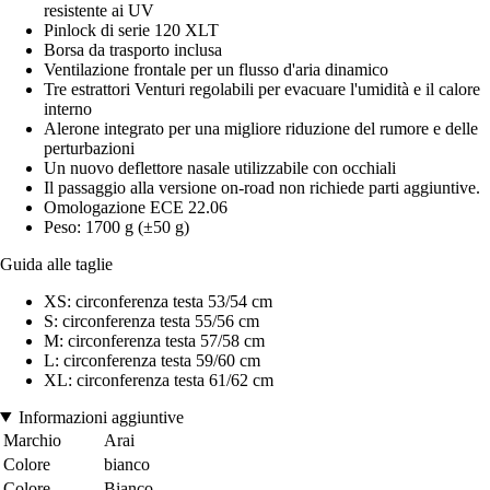
resistente ai UV
Pinlock di serie 120 XLT
Borsa da trasporto inclusa
Ventilazione frontale per un flusso d'aria dinamico
Tre estrattori Venturi regolabili per evacuare l'umidità e il calore
interno
Alerone integrato per una migliore riduzione del rumore e delle
perturbazioni
Un nuovo deflettore nasale utilizzabile con occhiali
Il passaggio alla versione on-road non richiede parti aggiuntive.
Omologazione ECE 22.06
Peso: 1700 g (±50 g)
Guida alle taglie
XS: circonferenza testa 53/54 cm
S: circonferenza testa 55/56 cm
M: circonferenza testa 57/58 cm
L: circonferenza testa 59/60 cm
XL: circonferenza testa 61/62 cm
Informazioni aggiuntive
Marchio
Arai
Colore
bianco
Colore
Bianco