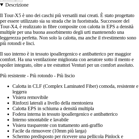
Descrizione
Il Tour-X5 è uno dei caschi più versatili mai creati. È stato progettato
per essere utilizzato sia su strada che in fuoristrada. Successore del
Tour-X4, è realizzato in fibre composite con calotta in EPS a densità
multiple per una buona assorbimento degli urti mantenendo una
leggerezza perfetta. Non solo la calotta, ma anche il rivestimento sono
più rotondi e lisci.
Il suo interno è in tessuto ipoallergenico e antibatterico per maggior
comfort. Ha una ventilazione migliorata con aeratore sotto il mento e
spoiler integrato, oltre a tre estrattori Venturi per un comfort assoluto.
Più resistente - Più rotondo - Più liscio
Calotta in CLF (Complex Laminated Fiber) comoda, resistente e
leggera
Visiera removibile
Rinforzi laterali a livello della mentoniera
Calotta EPS in schiuma a densità multipla
Fodera interna in tessuto ipoallergenico e antibatterico
Interno smontabile e lavabile
Visiera trasparente con trattamento anti-graffio
Facile da rimuovere (10mm più larga)
Schermo predisposto per ricevere una pellicola Pinlock e