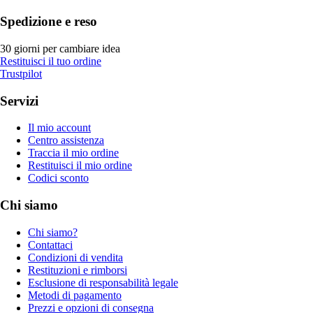
Spedizione e reso
30 giorni per cambiare idea
Restituisci il tuo ordine
Trustpilot
Servizi
Il mio account
Centro assistenza
Traccia il mio ordine
Restituisci il mio ordine
Codici sconto
Chi siamo
Chi siamo?
Contattaci
Condizioni di vendita
Restituzioni e rimborsi
Esclusione di responsabilità legale
Metodi di pagamento
Prezzi e opzioni di consegna