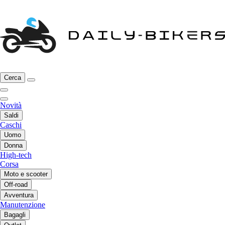
Cerca
Novità
Saldi
Caschi
Uomo
Donna
High-tech
Corsa
Moto e scooter
Off-road
Avventura
Manutenzione
Bagagli