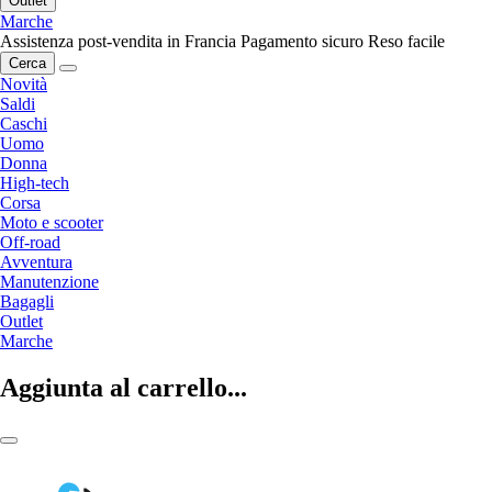
Outlet
Marche
Assistenza post-vendita in Francia
Pagamento sicuro
Reso facile
Cerca
Novità
Saldi
Caschi
Uomo
Donna
High-tech
Corsa
Moto e scooter
Off-road
Avventura
Manutenzione
Bagagli
Outlet
Marche
Aggiunta al carrello...