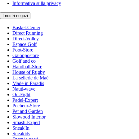
Informativa sulla privacy
I nostri negozi
Basket-Center
Direct Running
Direct-Volley
Espace Golf
Foot-Store
Galoppostore
Golf and co
Handball-Store
House of Rugby
La sellerie de Maé
Made in Paradis
Nauti-wave
On-Fight
Padel-Expert
Pecheur-Store
Pet and Garden
Slowood Interior
Smash-Expert
Sneak'In
Sneakids