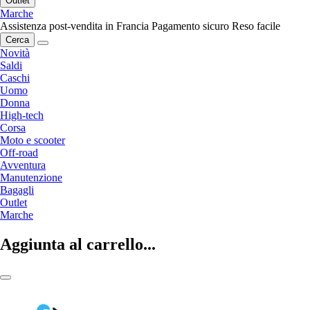
Outlet
Marche
Assistenza post-vendita in Francia
Pagamento sicuro
Reso facile
Cerca
Novità
Saldi
Caschi
Uomo
Donna
High-tech
Corsa
Moto e scooter
Off-road
Avventura
Manutenzione
Bagagli
Outlet
Marche
Aggiunta al carrello...