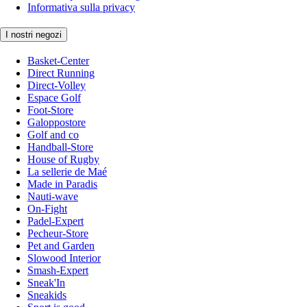
Informativa sulla privacy
I nostri negozi
Basket-Center
Direct Running
Direct-Volley
Espace Golf
Foot-Store
Galoppostore
Golf and co
Handball-Store
House of Rugby
La sellerie de Maé
Made in Paradis
Nauti-wave
On-Fight
Padel-Expert
Pecheur-Store
Pet and Garden
Slowood Interior
Smash-Expert
Sneak'In
Sneakids