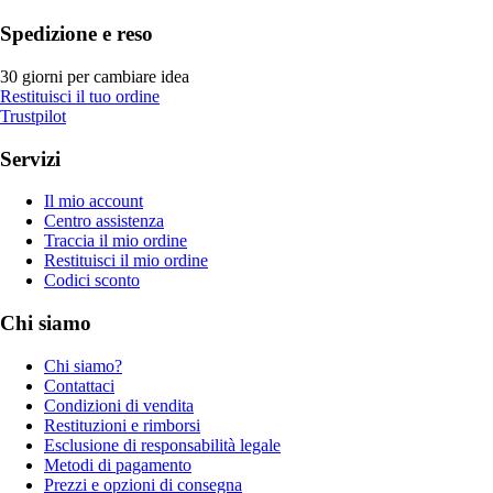
Spedizione e reso
30 giorni per cambiare idea
Restituisci il tuo ordine
Trustpilot
Servizi
Il mio account
Centro assistenza
Traccia il mio ordine
Restituisci il mio ordine
Codici sconto
Chi siamo
Chi siamo?
Contattaci
Condizioni di vendita
Restituzioni e rimborsi
Esclusione di responsabilità legale
Metodi di pagamento
Prezzi e opzioni di consegna