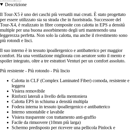
Descrizione
Il Tour-X5 è uno dei caschi più versatili mai creati. È stato progettato
per essere utilizzato sia su strada che in fuoristrada. Successore del
Tour-X4, è realizzato in fibre composite con calotta in EPS a densità
multiple per una buona assorbimento degli urti mantenendo una
leggerezza perfetta. Non solo la calotta, ma anche il rivestimento sono
più rotondi e lisci.
Il suo interno è in tessuto ipoallergenico e antibatterico per maggior
comfort. Ha una ventilazione migliorata con aeratore sotto il mento e
spoiler integrato, oltre a tre estrattori Venturi per un comfort assoluto.
Più resistente - Più rotondo - Più liscio
Calotta in CLF (Complex Laminated Fiber) comoda, resistente e
leggera
Visiera removibile
Rinforzi laterali a livello della mentoniera
Calotta EPS in schiuma a densità multipla
Fodera interna in tessuto ipoallergenico e antibatterico
Interno smontabile e lavabile
Visiera trasparente con trattamento anti-graffio
Facile da rimuovere (10mm più larga)
Schermo predisposto per ricevere una pellicola Pinlock e