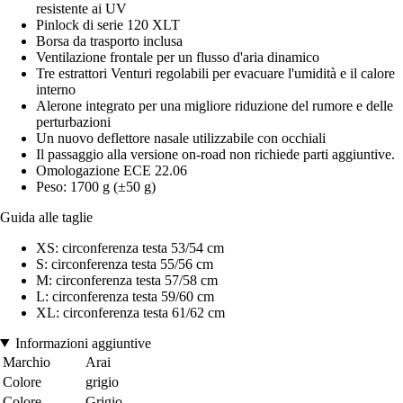
resistente ai UV
Pinlock di serie 120 XLT
Borsa da trasporto inclusa
Ventilazione frontale per un flusso d'aria dinamico
Tre estrattori Venturi regolabili per evacuare l'umidità e il calore
interno
Alerone integrato per una migliore riduzione del rumore e delle
perturbazioni
Un nuovo deflettore nasale utilizzabile con occhiali
Il passaggio alla versione on-road non richiede parti aggiuntive.
Omologazione ECE 22.06
Peso: 1700 g (±50 g)
Guida alle taglie
XS: circonferenza testa 53/54 cm
S: circonferenza testa 55/56 cm
M: circonferenza testa 57/58 cm
L: circonferenza testa 59/60 cm
XL: circonferenza testa 61/62 cm
Informazioni aggiuntive
Marchio
Arai
Colore
grigio
Colore
Grigio