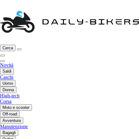
Cerca
Novità
Saldi
Caschi
Uomo
Donna
High-tech
Corsa
Moto e scooter
Off-road
Avventura
Manutenzione
Bagagli