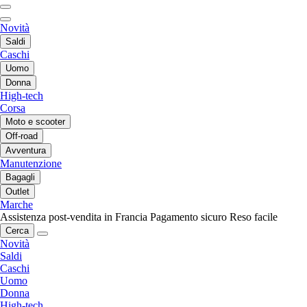
Novità
Saldi
Caschi
Uomo
Donna
High-tech
Corsa
Moto e scooter
Off-road
Avventura
Manutenzione
Bagagli
Outlet
Marche
Assistenza post-vendita in Francia
Pagamento sicuro
Reso facile
Cerca
Novità
Saldi
Caschi
Uomo
Donna
High-tech