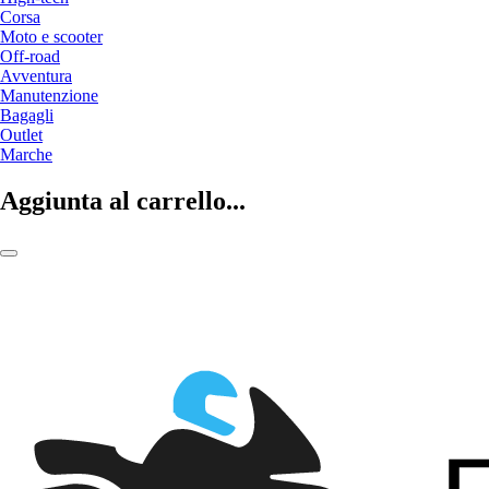
Corsa
Moto e scooter
Off-road
Avventura
Manutenzione
Bagagli
Outlet
Marche
Aggiunta al carrello...