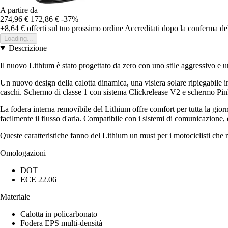
A partire da
274,96 €
172,86 €
-37%
+8,64 €
offerti sul tuo prossimo ordine
Accreditati dopo la conferma de
Loading...
Descrizione
Il nuovo Lithium è stato progettato da zero con uno stile aggressivo e un
Un nuovo design della calotta dinamica, una visiera solare ripiegabile in
caschi. Schermo di classe 1 con sistema Clickrelease V2 e schermo Pinlock
La fodera interna removibile del Lithium offre comfort per tutta la giorna
facilmente il flusso d'aria. Compatibile con i sistemi di comunicazione,
Queste caratteristiche fanno del Lithium un must per i motociclisti che
Omologazioni
DOT
ECE 22.06
Materiale
Calotta in policarbonato
Fodera EPS multi-densità