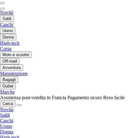
Novità
Saldi
Caschi
Uomo
Donna
High-tech
Corsa
Moto e scooter
Off-road
Avventura
Manutenzione
Bagagli
Outlet
Marche
Assistenza post-vendita in Francia
Pagamento sicuro
Reso facile
Cerca
Novità
Saldi
Caschi
Uomo
Donna
High-tech