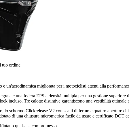
l tuo ordine
o e un'aerodinamica migliorata per i motociclisti attenti alla performanc
tegrata e una fodera EPS a densità multipla per una gestione superiore del
 incluso. Tre calotte distintive garantiscono una vestibilità ottimale per
o, lo schermo Clickrelease V2 con scatti di fermo e quattro aperture chiu
 dotato di una chiusura micrometrica facile da usare e certificato DOT ed
 rifiutano qualsiasi compromesso.