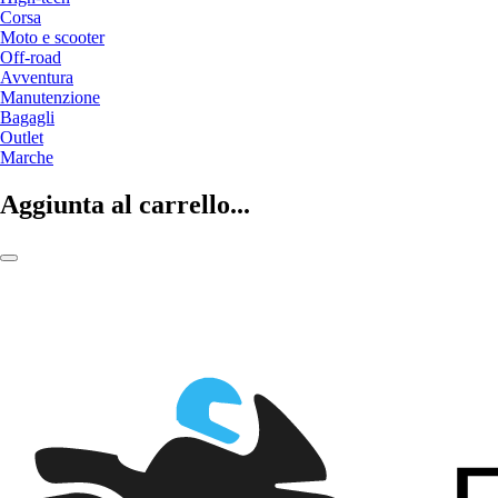
Corsa
Moto e scooter
Off-road
Avventura
Manutenzione
Bagagli
Outlet
Marche
Aggiunta al carrello...