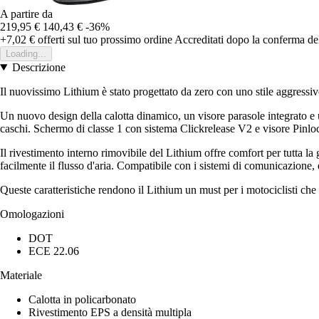
A partire da
219,95 €
140,43 €
-36%
+7,02 €
offerti sul tuo prossimo ordine
Accreditati dopo la conferma de
Loading...
Descrizione
Il nuovissimo Lithium è stato progettato da zero con uno stile aggressivo
Un nuovo design della calotta dinamico, un visore parasole integrato e un
caschi. Schermo di classe 1 con sistema Clickrelease V2 e visore Pinlock i
Il rivestimento interno rimovibile del Lithium offre comfort per tutta la 
facilmente il flusso d'aria. Compatibile con i sistemi di comunicazione,
Queste caratteristiche rendono il Lithium un must per i motociclisti ch
Omologazioni
DOT
ECE 22.06
Materiale
Calotta in policarbonato
Rivestimento EPS a densità multipla