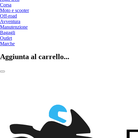
Corsa
Moto e scooter
Off-road
Avventura
Manutenzione
Bagagli
Outlet
Marche
Aggiunta al carrello...