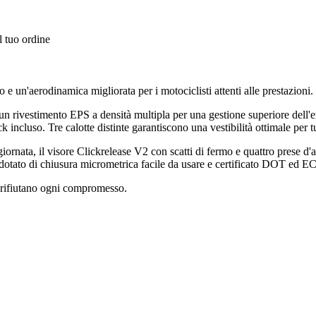
l tuo ordine
 e un'aerodinamica migliorata per i motociclisti attenti alle prestazioni.
 rivestimento EPS a densità multipla per una gestione superiore dell'ener
ncluso. Tre calotte distinte garantiscono una vestibilità ottimale per tut
giornata, il visore Clickrelease V2 con scatti di fermo e quattro prese d'a
 dotato di chiusura micrometrica facile da usare e certificato DOT ed ECE
e rifiutano ogni compromesso.