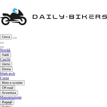
Cerca
Novità
Saldi
Caschi
Uomo
Donna
High-tech
Corsa
Moto e scooter
Off-road
Avventura
Manutenzione
Bagagli