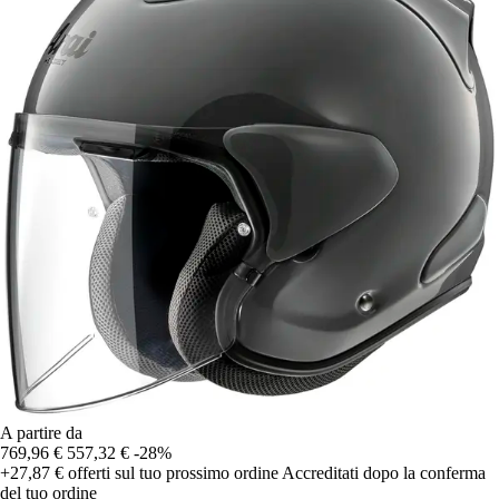
A partire da
769,96 €
557,32 €
-28%
+27,87 €
offerti sul tuo prossimo ordine
Accreditati dopo la conferma
del tuo ordine