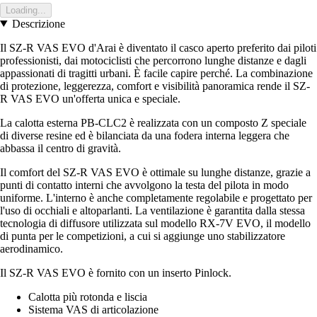
Loading...
Descrizione
Il SZ-R VAS EVO d'Arai è diventato il casco aperto preferito dai piloti
professionisti, dai motociclisti che percorrono lunghe distanze e dagli
appassionati di tragitti urbani. È facile capire perché. La combinazione
di protezione, leggerezza, comfort e visibilità panoramica rende il SZ-
R VAS EVO un'offerta unica e speciale.
La calotta esterna PB-CLC2 è realizzata con un composto Z speciale
di diverse resine ed è bilanciata da una fodera interna leggera che
abbassa il centro di gravità.
Il comfort del SZ-R VAS EVO è ottimale su lunghe distanze, grazie a
punti di contatto interni che avvolgono la testa del pilota in modo
uniforme. L'interno è anche completamente regolabile e progettato per
l'uso di occhiali e altoparlanti. La ventilazione è garantita dalla stessa
tecnologia di diffusore utilizzata sul modello RX-7V EVO, il modello
di punta per le competizioni, a cui si aggiunge uno stabilizzatore
aerodinamico.
Il SZ-R VAS EVO è fornito con un inserto Pinlock.
Calotta più rotonda e liscia
Sistema VAS di articolazione