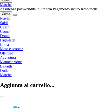
Outlet
Marche
Assistenza post-vendita in Francia
Pagamento sicuro
Reso facile
Cerca
Novità
Saldi
Caschi
Uomo
Donna
High-tech
Corsa
Moto e scooter
Off-road
Avventura
Manutenzione
Bagagli
Outlet
Marche
Aggiunta al carrello...