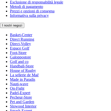
Esclusione di responsabilità legale
Metodi di pagamento
Prezzi e opzioni di consegna
Informativa sulla privacy
I nostri negozi
Basket-Center
Direct Running
Direct-Volley
Espace Golf
Foot-Store
Galoppostore
Golf and co
Handball-Store
House of Rugby
La sellerie de Maé
Made in Paradis
Nauti-wave
On-Fight
Padel-Expert
Pecheur-Store
Pet and Garden
Slowood Interior
Smash-Expert