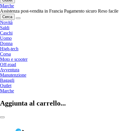
Outlet
Marche
Assistenza post-vendita in Francia
Pagamento sicuro
Reso facile
Cerca
Novità
Saldi
Caschi
Uomo
Donna
High-tech
Corsa
Moto e scooter
Off-road
Avventura
Manutenzione
Bagagli
Outlet
Marche
Aggiunta al carrello...