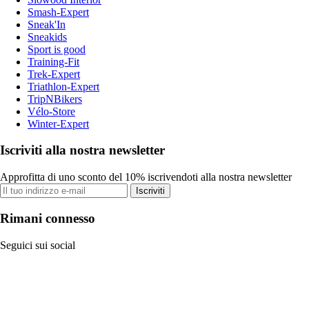
Smash-Expert
Sneak'In
Sneakids
Sport is good
Training-Fit
Trek-Expert
Triathlon-Expert
TripNBikers
Vélo-Store
Winter-Expert
Iscriviti alla nostra newsletter
Approfitta di uno sconto del 10% iscrivendoti alla nostra newsletter
Iscriviti
Rimani connesso
Seguici sui social