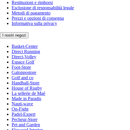
Restituzioni e rimborsi
Esclusione di responsabilità legale
Metodi di pagamento
Prezzi e opzioni di consegna
Informativa sulla privacy
I nostri negozi
Basket-Center
Direct Running
Direct-Volley
Espace Golf
Foot-Store
Galoppostore
Golf and co
Handball-Store
House of Rugby
La sellerie de Maé
Made in Paradis
Nauti-wave
On-Fight
Padel-Expert
Pecheur-Store
Pet and Garden
Slowood Interior