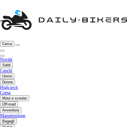
Cerca
Novità
Saldi
Caschi
Uomo
Donna
High-tech
Corsa
Moto e scooter
Off-road
Avventura
Manutenzione
Bagagli