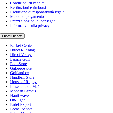
Condizioni di vendita
Restituzioni e rimborsi
Esclusione di responsabilità legale
Metodi di pagamento
Prezzi e opzioni di consegna
Informativa sulla privacy
I nostri negozi
Basket-Center
Direct Running
Direct-Volley
Espace Golf
Foot-Store
Galoppostore
Golf and co
Handball-Store
House of Rugby
La sellerie de Maé
Made in Paradis
Nauti-wave
On-Fight
Padel-Expert
Pecheur-Store