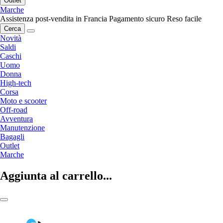
Outlet
Marche
Assistenza post-vendita in Francia
Pagamento sicuro
Reso facile
Cerca
Novità
Saldi
Caschi
Uomo
Donna
High-tech
Corsa
Moto e scooter
Off-road
Avventura
Manutenzione
Bagagli
Outlet
Marche
Aggiunta al carrello...