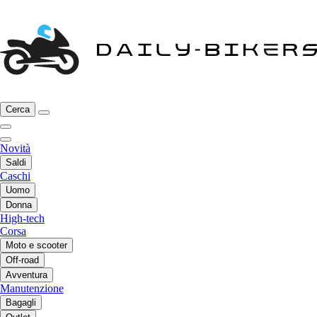
Cerca
Novità
Saldi
Caschi
Uomo
Donna
High-tech
Corsa
Moto e scooter
Off-road
Avventura
Manutenzione
Bagagli