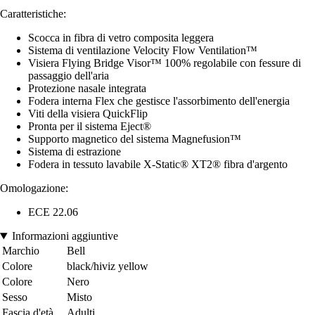
Caratteristiche:
Scocca in fibra di vetro composita leggera
Sistema di ventilazione Velocity Flow Ventilation™
Visiera Flying Bridge Visor™ 100% regolabile con fessure di
passaggio dell'aria
Protezione nasale integrata
Fodera interna Flex che gestisce l'assorbimento dell'energia
Viti della visiera QuickFlip
Pronta per il sistema Eject®
Supporto magnetico del sistema Magnefusion™
Sistema di estrazione
Fodera in tessuto lavabile X-Static® XT2® fibra d'argento
Omologazione:
ECE 22.06
Informazioni aggiuntive
Marchio
Bell
Colore
black/hiviz yellow
Colore
Nero
Sesso
Misto
Fascia d'età
Adulti