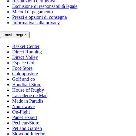
Restituzioni e rimborsi
Esclusione di responsabilità legale
Metodi di pagamento
Prezzi e opzioni di consegna
Informativa sulla privacy
I nostri negozi
Basket-Center
Direct Running
Direct-Volley
Espace Golf
Foot-Store
Galoppostore
Golf and co
Handball-Store
House of Rugby
La sellerie de Maé
Made in Paradis
Nauti-wave
On-Fight
Padel-Expert
Pecheur-Store
Pet and Garden
Slowood Interior