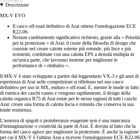
Descrizione
MX-V EVO
Il casco off-road definitivo di Arai ottiene l'omologazione ECE
R22-06.
Nessun cambiamento significativo richiesto, grazie alla « Priorità
per la protezione » di Arai: il cuore della filosofia di design che
consiste nel creare calotte esterne più rotonde, più lisce e più
resistenti, combinate con una calotta EPS a densità multipla in
un'unica parte, che lavorano insieme per migliorare le
performance di « rimbalzo ».
Il MX-V è stato sviluppato a partire dal leggendario VX-3 e gli anni di
esperienza di Arai nelle competizioni si riflettono nel suo casco
definitivo per uso in MX, enduro e off-road. E, mentre le mode in fatto
di estetica dei caschi vanno e vengono rapidamente, il design della
calotta organica R75 di Arai esiste per le stesse ragioni di tutti i caschi
Arai: creare una forma di calotta liscia e rotonda che conserva la sua
totale resistenza.
L'assenza di spigoli o protuberanze esagerate non è una mancanza
d'immaginazione o creatività da parte di Arai. È dovuta al fatto che la
forma del casco agisce per migliorare la protezione. È anche la ragione
per cui il MX-V è l'ultimo Arai a ricevere l'omologazione ECE R22-06