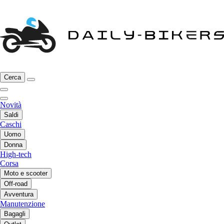
Cerca
Novità
Saldi
Caschi
Uomo
Donna
High-tech
Corsa
Moto e scooter
Off-road
Avventura
Manutenzione
Bagagli