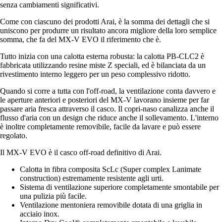
senza cambiamenti significativi.
Come con ciascuno dei prodotti Arai, è la somma dei dettagli che si
uniscono per produrre un risultato ancora migliore della loro semplice
somma, che fa del MX-V EVO il riferimento che è.
Tutto inizia con una calotta esterna robusta: la calotta PB-CLC2 è
fabbricata utilizzando resine miste Z speciali, ed è bilanciata da un
rivestimento interno leggero per un peso complessivo ridotto.
Quando si corre a tutta con l'off-road, la ventilazione conta davvero e
le aperture anteriori e posteriori del MX-V lavorano insieme per far
passare aria fresca attraverso il casco. Il copri-naso canalizza anche il
flusso d'aria con un design che riduce anche il sollevamento. L'interno
è inoltre completamente removibile, facile da lavare e può essere
regolato.
Il MX-V EVO è il casco off-road definitivo di Arai.
Calotta in fibra composita ScLc (Super complex Lanimate
construction) estremamente resistente agli urti.
Sistema di ventilazione superiore completamente smontabile per
una pulizia più facile.
Ventilazione mentoniera removibile dotata di una griglia in
acciaio inox.