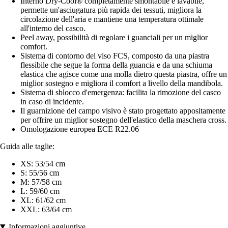
Interno Dry-Cool® completamente smontabile e lavabile,
permette un'asciugatura più rapida dei tessuti, migliora la
circolazione dell'aria e mantiene una temperatura ottimale
all'interno del casco.
Peel away, possibilità di regolare i guanciali per un miglior
comfort.
Sistema di contorno del viso FCS, composto da una piastra
flessibile che segue la forma della guancia e da una schiuma
elastica che agisce come una molla dietro questa piastra, offre un
miglior sostegno e migliora il comfort a livello della mandibola.
Sistema di sblocco d'emergenza: facilita la rimozione del casco
in caso di incidente.
Il guarnizione del campo visivo è stato progettato appositamente
per offrire un miglior sostegno dell'elastico della maschera cross.
Omologazione europea ECE R22.06
Guida alle taglie:
XS: 53/54 cm
S: 55/56 cm
M: 57/58 cm
L: 59/60 cm
XL: 61/62 cm
XXL: 63/64 cm
Informazioni aggiuntive