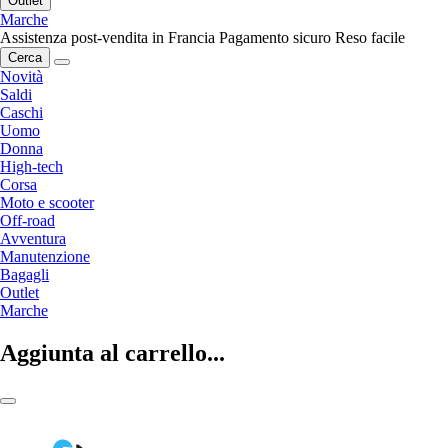
Outlet
Marche
Assistenza post-vendita in Francia
Pagamento sicuro
Reso facile
Cerca
Novità
Saldi
Caschi
Uomo
Donna
High-tech
Corsa
Moto e scooter
Off-road
Avventura
Manutenzione
Bagagli
Outlet
Marche
Aggiunta al carrello...