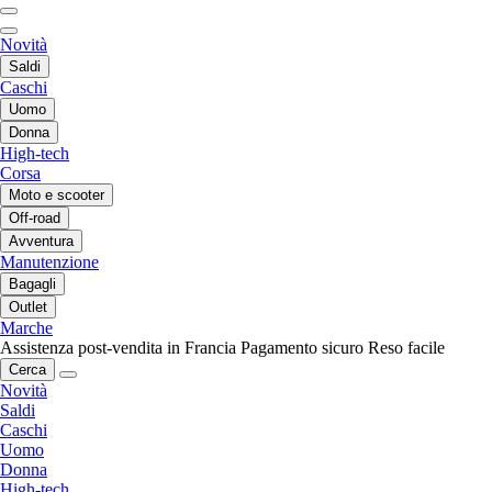
Novità
Saldi
Caschi
Uomo
Donna
High-tech
Corsa
Moto e scooter
Off-road
Avventura
Manutenzione
Bagagli
Outlet
Marche
Assistenza post-vendita in Francia
Pagamento sicuro
Reso facile
Cerca
Novità
Saldi
Caschi
Uomo
Donna
High-tech