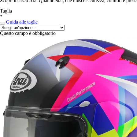
Scopri il casco Arai Quantic Star, che unisce sicurezza, comfort e presta
Taglia
*
Guida alle taglie
Questo campo è obbligatorio