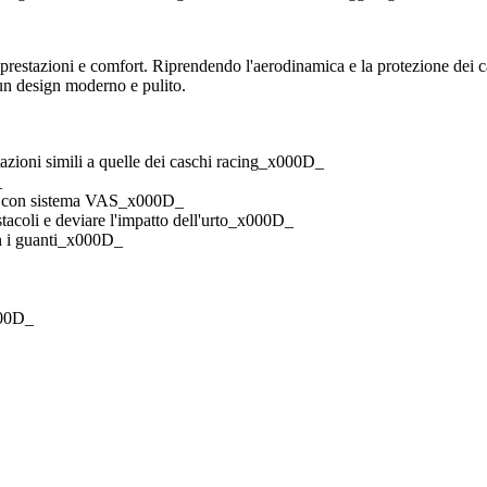
e, prestazioni e comfort. Riprendendo l'aerodinamica e la protezione dei 
n un design moderno e pulito.
tazioni simili a quelle dei caschi racing_x000D_
_
c) con sistema VAS_x000D_
stacoli e deviare l'impatto dell'urto_x000D_
on i guanti_x000D_
000D_