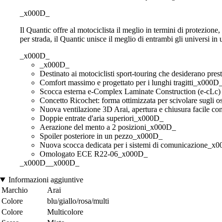
_x000D_
Il Quantic offre al motociclista il meglio in termini di protezion
per strada, il Quantic unisce il meglio di entrambi gli universi i
_x000D_
_x000D_
Destinato ai motociclisti sport-touring che desiderano pres
Comfort massimo e progettato per i lunghi tragitti_x000D
Scocca esterna e-Complex Laminate Construction (e-cL
Concetto Ricochet: forma ottimizzata per scivolare sugli o
Nuova ventilazione 3D Arai, apertura e chiusura facile c
Doppie entrate d'aria superiori_x000D_
Aerazione del mento a 2 posizioni_x000D_
Spoiler posteriore in un pezzo_x000D_
Nuova scocca dedicata per i sistemi di comunicazione_x
Omologato ECE R22-06_x000D_
_x000D__x000D_
Informazioni aggiuntive
Marchio
Arai
Colore
blu/giallo/rosa/multi
Colore
Multicolore