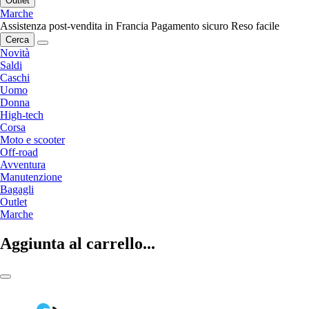
Outlet
Marche
Assistenza post-vendita in Francia
Pagamento sicuro
Reso facile
Cerca
Novità
Saldi
Caschi
Uomo
Donna
High-tech
Corsa
Moto e scooter
Off-road
Avventura
Manutenzione
Bagagli
Outlet
Marche
Aggiunta al carrello...