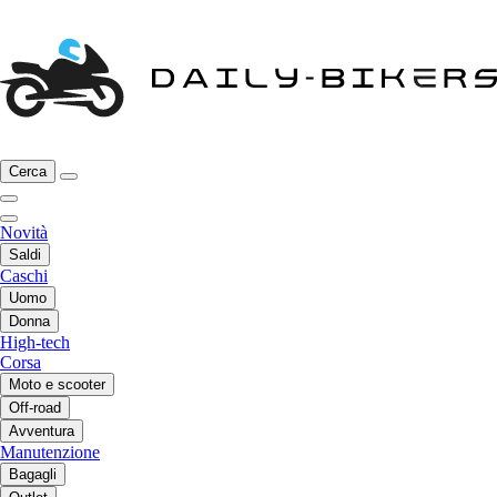
Cerca
Novità
Saldi
Caschi
Uomo
Donna
High-tech
Corsa
Moto e scooter
Off-road
Avventura
Manutenzione
Bagagli