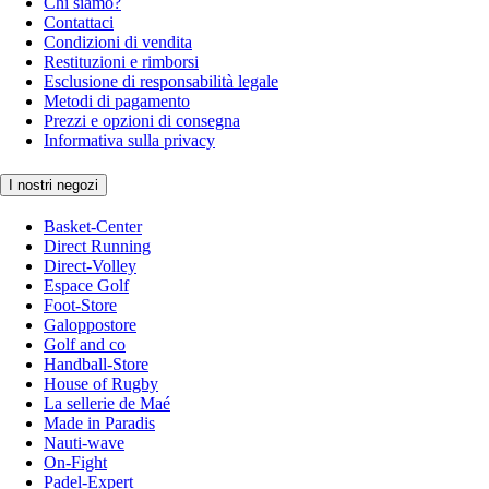
Chi siamo?
Contattaci
Condizioni di vendita
Restituzioni e rimborsi
Esclusione di responsabilità legale
Metodi di pagamento
Prezzi e opzioni di consegna
Informativa sulla privacy
I nostri negozi
Basket-Center
Direct Running
Direct-Volley
Espace Golf
Foot-Store
Galoppostore
Golf and co
Handball-Store
House of Rugby
La sellerie de Maé
Made in Paradis
Nauti-wave
On-Fight
Padel-Expert