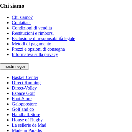
Chi siamo
Chi siamo?
Contattaci
Condizioni di vendita
Restituzioni e rimborsi
Esclusione di responsabilità legale
Metodi di pagamento
Prezzi e opzioni di consegna
Informativa sulla privacy
I nostri negozi
Basket-Center
Direct Running
Direct-Volley
Espace Golf
Foot-Store
Galoppostore
Golf and co
Handball-Store
House of Rugby
La sellerie de Maé
Made in Paradis