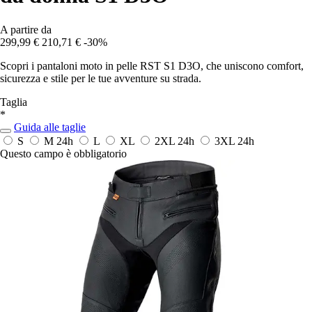
A partire da
299,99 €
210,71 €
-30%
Scopri i pantaloni moto in pelle RST S1 D3O, che uniscono comfort,
sicurezza e stile per le tue avventure su strada.
Taglia
*
Guida alle taglie
S
M
24h
L
XL
2XL
24h
3XL
24h
Questo campo è obbligatorio