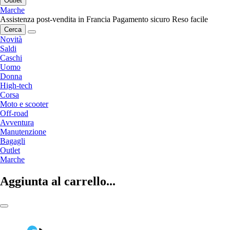
Outlet
Marche
Assistenza post-vendita in Francia
Pagamento sicuro
Reso facile
Cerca
Novità
Saldi
Caschi
Uomo
Donna
High-tech
Corsa
Moto e scooter
Off-road
Avventura
Manutenzione
Bagagli
Outlet
Marche
Aggiunta al carrello...