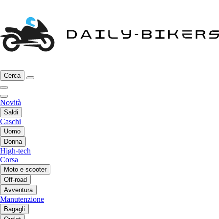
Cerca
Novità
Saldi
Caschi
Uomo
Donna
High-tech
Corsa
Moto e scooter
Off-road
Avventura
Manutenzione
Bagagli