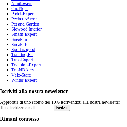
Nauti-wave
On-Fight
Padel-Expert
Pecheur-Store
Pet and Garden
Slowood Interior
Smash-Expert
Sneak'In
Sneakids
Sport is good
Training-Fit
Trek-Expert
Triathlon-Expert
TripNBikers
Vélo-Store
Winter-Expert
Iscriviti alla nostra newsletter
Approfitta di uno sconto del 10% iscrivendoti alla nostra newsletter
Iscriviti
Rimani connesso