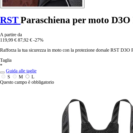
RST
Paraschiena per moto D3O
A partire da
119,99 €
87,92 €
-27%
Rafforza la tua sicurezza in moto con la protezione dorsale RST D3O R
Taglia
*
Guida alle taglie
S
M
L
Questo campo è obbligatorio