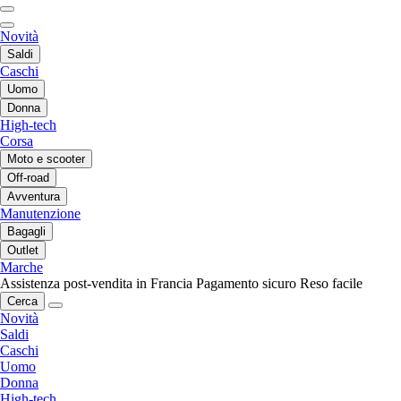
Novità
Saldi
Caschi
Uomo
Donna
High-tech
Corsa
Moto e scooter
Off-road
Avventura
Manutenzione
Bagagli
Outlet
Marche
Assistenza post-vendita in Francia
Pagamento sicuro
Reso facile
Cerca
Novità
Saldi
Caschi
Uomo
Donna
High-tech