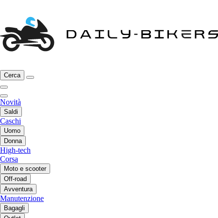
Cerca
Novità
Saldi
Caschi
Uomo
Donna
High-tech
Corsa
Moto e scooter
Off-road
Avventura
Manutenzione
Bagagli