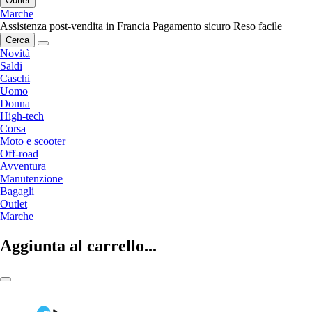
Outlet
Marche
Assistenza post-vendita in Francia
Pagamento sicuro
Reso facile
Cerca
Novità
Saldi
Caschi
Uomo
Donna
High-tech
Corsa
Moto e scooter
Off-road
Avventura
Manutenzione
Bagagli
Outlet
Marche
Aggiunta al carrello...