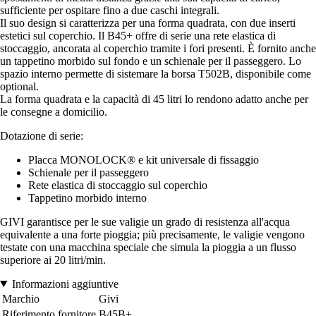
sufficiente per ospitare fino a due caschi integrali.
Il suo design si caratterizza per una forma quadrata, con due inserti
estetici sul coperchio. Il B45+ offre di serie una rete elastica di
stoccaggio, ancorata al coperchio tramite i fori presenti. È fornito anche
un tappetino morbido sul fondo e un schienale per il passeggero. Lo
spazio interno permette di sistemare la borsa T502B, disponibile come
optional.
La forma quadrata e la capacità di 45 litri lo rendono adatto anche per
le consegne a domicilio.
Dotazione di serie:
Placca MONOLOCK® e kit universale di fissaggio
Schienale per il passeggero
Rete elastica di stoccaggio sul coperchio
Tappetino morbido interno
GIVI garantisce per le sue valigie un grado di resistenza all'acqua
equivalente a una forte pioggia; più precisamente, le valigie vengono
testate con una macchina speciale che simula la pioggia a un flusso
superiore ai 20 litri/min.
Informazioni aggiuntive
Marchio
Givi
Riferimento fornitore
B45B+