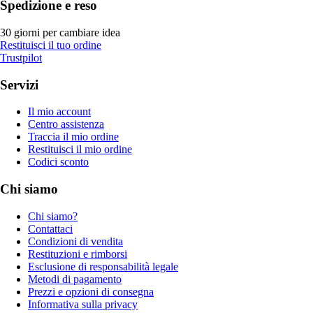
Spedizione e reso
30 giorni per cambiare idea
Restituisci il tuo ordine
Trustpilot
Servizi
Il mio account
Centro assistenza
Traccia il mio ordine
Restituisci il mio ordine
Codici sconto
Chi siamo
Chi siamo?
Contattaci
Condizioni di vendita
Restituzioni e rimborsi
Esclusione di responsabilità legale
Metodi di pagamento
Prezzi e opzioni di consegna
Informativa sulla privacy