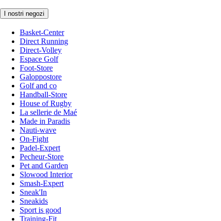
I nostri negozi
Basket-Center
Direct Running
Direct-Volley
Espace Golf
Foot-Store
Galoppostore
Golf and co
Handball-Store
House of Rugby
La sellerie de Maé
Made in Paradis
Nauti-wave
On-Fight
Padel-Expert
Pecheur-Store
Pet and Garden
Slowood Interior
Smash-Expert
Sneak'In
Sneakids
Sport is good
Training-Fit