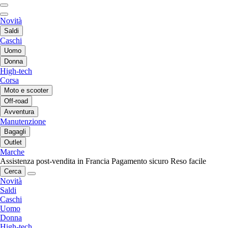
Novità
Saldi
Caschi
Uomo
Donna
High-tech
Corsa
Moto e scooter
Off-road
Avventura
Manutenzione
Bagagli
Outlet
Marche
Assistenza post-vendita in Francia
Pagamento sicuro
Reso facile
Cerca
Novità
Saldi
Caschi
Uomo
Donna
High-tech