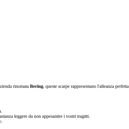
'azienda rinomata
Bering
, queste scarpe rappresentano l'alleanza perfetta
a.
stanza leggere da non appesantire i vostri tragitti.
e.