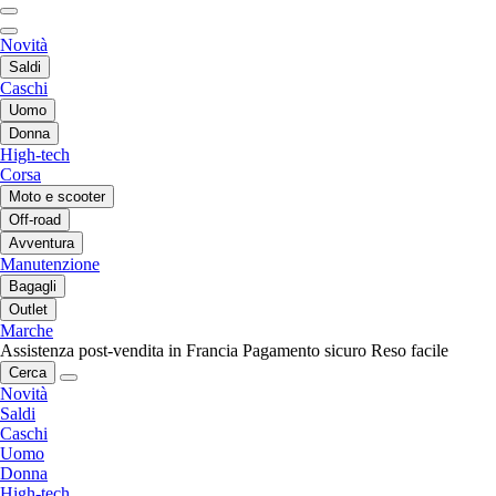
Novità
Saldi
Caschi
Uomo
Donna
High-tech
Corsa
Moto e scooter
Off-road
Avventura
Manutenzione
Bagagli
Outlet
Marche
Assistenza post-vendita in Francia
Pagamento sicuro
Reso facile
Cerca
Novità
Saldi
Caschi
Uomo
Donna
High-tech