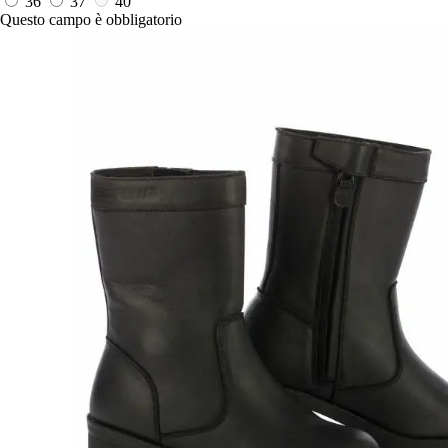
36
37
40
Questo campo è obbligatorio