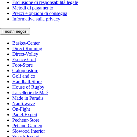
Esclusione di responsabilità legale
Metodi di pagamento
Prezzi e opzioni di consegna
Informativa sulla privacy
I nostri negozi
Basket-Center
Direct Running
Direct-Volley
Espace Golf
Foot-Store
Galoppostore
Golf and co
Handball-Store
House of Rugby
La sellerie de Maé
Made in Paradis
Nauti-wave
On-Fight
Padel-Expert
Pecheur-Store
Pet and Garden
Slowood Interior
Smash-Expert