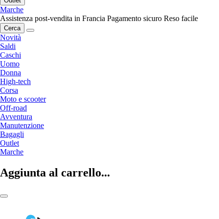
Outlet
Marche
Assistenza post-vendita in Francia
Pagamento sicuro
Reso facile
Cerca
Novità
Saldi
Caschi
Uomo
Donna
High-tech
Corsa
Moto e scooter
Off-road
Avventura
Manutenzione
Bagagli
Outlet
Marche
Aggiunta al carrello...