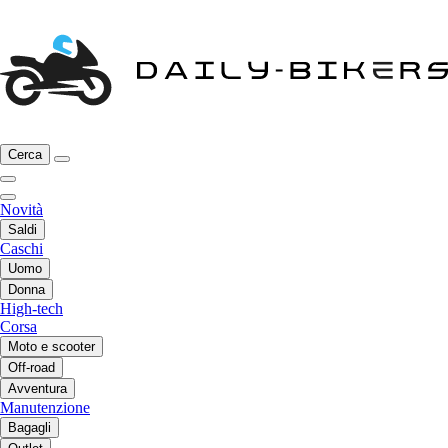
Cerca
Novità
Saldi
Caschi
Uomo
Donna
High-tech
Corsa
Moto e scooter
Off-road
Avventura
Manutenzione
Bagagli