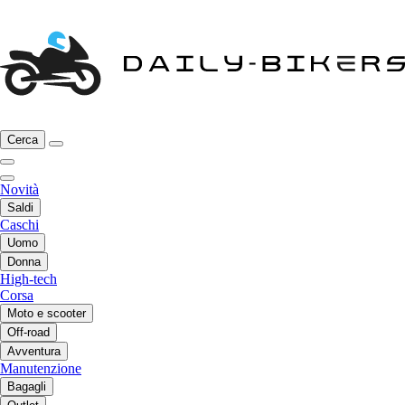
Cerca
Novità
Saldi
Caschi
Uomo
Donna
High-tech
Corsa
Moto e scooter
Off-road
Avventura
Manutenzione
Bagagli