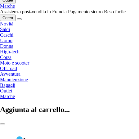
Outlet
Marche
Assistenza post-vendita in Francia
Pagamento sicuro
Reso facile
Cerca
Novità
Saldi
Caschi
Uomo
Donna
High-tech
Corsa
Moto e scooter
Off-road
Avventura
Manutenzione
Bagagli
Outlet
Marche
Aggiunta al carrello...