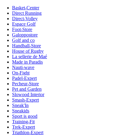
Basket-Center
Direct Running
Direct-Volley
Espace Golf
Foot-Store
Galoppostore
Golf and co
Handball-Store
House of Rugby
La sellerie de Maé
Made in Paradis
Nauti-wave
On-Fight
Padel-Expert
Pecheur-Store
Pet and Garden
Slowood Interior
Smash-Expert
Sneak'In
Sneakids
Sport is good
Training-Fit
Trek-Expert
Triathlon-Expert