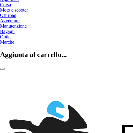
Corsa
Moto e scooter
Off-road
Avventura
Manutenzione
Bagagli
Outlet
Marche
Aggiunta al carrello...