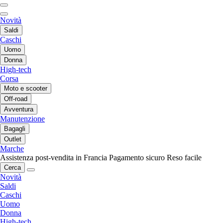
Novità
Saldi
Caschi
Uomo
Donna
High-tech
Corsa
Moto e scooter
Off-road
Avventura
Manutenzione
Bagagli
Outlet
Marche
Assistenza post-vendita in Francia
Pagamento sicuro
Reso facile
Cerca
Novità
Saldi
Caschi
Uomo
Donna
High-tech