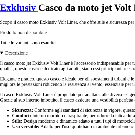
Exklusiv
Casco da moto jet Volt
Scopri il casco moto Exklusiv Volt Liner, che offre stile e sicurezza per 
Prodotto non disponibile
Tutte le varianti sono esaurite
Descrizione
Il casco moto jet Exklusiv Volt Liner è l'accessorio indispensabile per tu
qualità, questo casco è dedicato agli adulti, siano essi principianti o espe
Elegante e pratico, questo casco è ideale per gli spostamenti urbani e 
migliora le prestazioni riducendo la resistenza al vento, essenziale per 
Il casco Exklusiv Volt Liner è progettato per adattarsi alle diverse esig
Grazie al suo interno imbottito, il casco assicura una vestibilità perfett
Sicurezza:
Conforme agli standard di sicurezza in vigore, questo 
Comfort:
Interno morbido e traspirante, per ridurre la fatica dura
Stile:
Design moderno e dinamico adatto a tutti i tipi di motociclis
Uso versatile:
Adatto per l'uso quotidiano in ambiente urbano o 