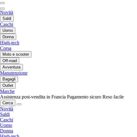
Novità
Saldi
Caschi
Uomo
Donna
High-tech
Corsa
Moto e scooter
Off-road
Avventura
Manutenzione
Bagagli
Outlet
Marche
Assistenza post-vendita in Francia
Pagamento sicuro
Reso facile
Cerca
Novità
Saldi
Caschi
Uomo
Donna
High-tech