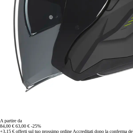
A partire da
84,00 €
63,00 €
-25%
+3,15 €
offerti sul tuo prossimo ordine
Accreditati dopo la conferma de