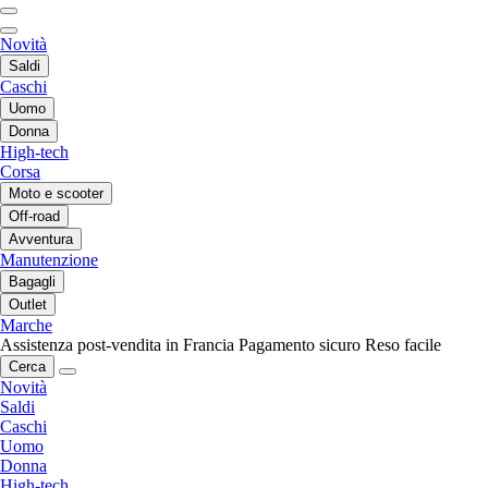
Novità
Saldi
Caschi
Uomo
Donna
High-tech
Corsa
Moto e scooter
Off-road
Avventura
Manutenzione
Bagagli
Outlet
Marche
Assistenza post-vendita in Francia
Pagamento sicuro
Reso facile
Cerca
Novità
Saldi
Caschi
Uomo
Donna
High-tech