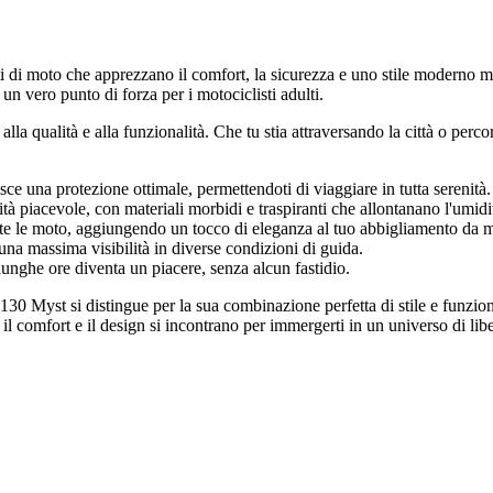
ati di moto che apprezzano il comfort, la sicurezza e uno stile modern
un vero punto di forza per i motociclisti adulti.
la qualità e alla funzionalità. Che tu stia attraversando la città o per
sce una protezione ottimale, permettendoti di viaggiare in tutta serenità.
ità piacevole, con materiali morbidi e traspiranti che allontanano l'umidi
tte le moto, aggiungendo un tocco di eleganza al tuo abbigliamento da m
una massima visibilità in diverse condizioni di guida.
lunghe ore diventa un piacere, senza alcun fastidio.
130 Myst si distingue per la sua combinazione perfetta di stile e funzion
 comfort e il design si incontrano per immergerti in un universo di liber