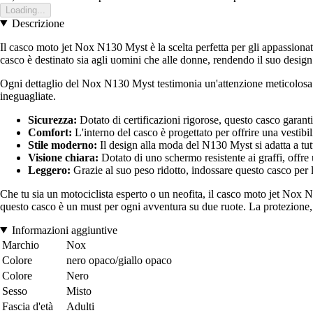
Loading...
Descrizione
Il casco moto jet Nox N130 Myst è la scelta perfetta per gli appassion
casco è destinato sia agli uomini che alle donne, rendendo il suo design 
Ogni dettaglio del Nox N130 Myst testimonia un'attenzione meticolosa al
ineguagliate.
Sicurezza:
Dotato di certificazioni rigorose, questo casco garanti
Comfort:
L'interno del casco è progettato per offrire una vestibil
Stile moderno:
Il design alla moda del N130 Myst si adatta a tu
Visione chiara:
Dotato di uno schermo resistente ai graffi, offre 
Leggero:
Grazie al suo peso ridotto, indossare questo casco per 
Che tu sia un motociclista esperto o un neofita, il casco moto jet Nox N
questo casco è un must per ogni avventura su due ruote. La protezione, il
Informazioni aggiuntive
Marchio
Nox
Colore
nero opaco/giallo opaco
Colore
Nero
Sesso
Misto
Fascia d'età
Adulti