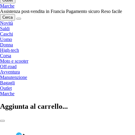
Outlet
Marche
Assistenza post-vendita in Francia
Pagamento sicuro
Reso facile
Cerca
Novità
Saldi
Caschi
Uomo
Donna
High-tech
Corsa
Moto e scooter
Off-road
Avventura
Manutenzione
Bagagli
Outlet
Marche
Aggiunta al carrello...