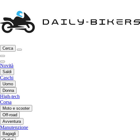
Cerca
Novità
Saldi
Caschi
Uomo
Donna
High-tech
Corsa
Moto e scooter
Off-road
Avventura
Manutenzione
Bagagli