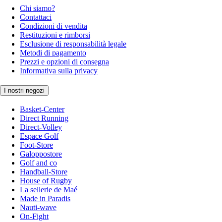
Chi siamo?
Contattaci
Condizioni di vendita
Restituzioni e rimborsi
Esclusione di responsabilità legale
Metodi di pagamento
Prezzi e opzioni di consegna
Informativa sulla privacy
I nostri negozi
Basket-Center
Direct Running
Direct-Volley
Espace Golf
Foot-Store
Galoppostore
Golf and co
Handball-Store
House of Rugby
La sellerie de Maé
Made in Paradis
Nauti-wave
On-Fight