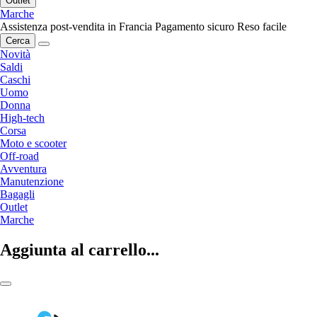
Outlet
Marche
Assistenza post-vendita in Francia
Pagamento sicuro
Reso facile
Cerca
Novità
Saldi
Caschi
Uomo
Donna
High-tech
Corsa
Moto e scooter
Off-road
Avventura
Manutenzione
Bagagli
Outlet
Marche
Aggiunta al carrello...