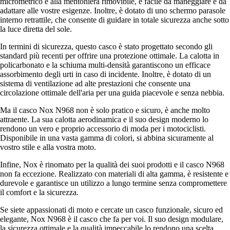
micrometrico e alla mentoniera rimovibile, è facile da maneggiare e da
adattare alle vostre esigenze. Inoltre, è dotato di uno schermo parasole
interno retrattile, che consente di guidare in totale sicurezza anche sotto
la luce diretta del sole.
In termini di sicurezza, questo casco è stato progettato secondo gli
standard più recenti per offrire una protezione ottimale. La calotta in
policarbonato e la schiuma multi-densità garantiscono un efficace
assorbimento degli urti in caso di incidente. Inoltre, è dotato di un
sistema di ventilazione ad alte prestazioni che consente una
circolazione ottimale dell'aria per una guida piacevole e senza nebbia.
Ma il casco Nox N968 non è solo pratico e sicuro, è anche molto
attraente. La sua calotta aerodinamica e il suo design moderno lo
rendono un vero e proprio accessorio di moda per i motociclisti.
Disponibile in una vasta gamma di colori, si abbina sicuramente al
vostro stile e alla vostra moto.
Infine, Nox è rinomato per la qualità dei suoi prodotti e il casco N968
non fa eccezione. Realizzato con materiali di alta gamma, è resistente e
durevole e garantisce un utilizzo a lungo termine senza compromettere
il comfort e la sicurezza.
Se siete appassionati di moto e cercate un casco funzionale, sicuro ed
elegante, Nox N968 è il casco che fa per voi. Il suo design modulare,
la sicurezza ottimale e la qualità impeccabile lo rendono una scelta