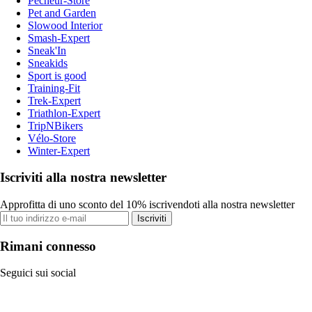
Pecheur-Store
Pet and Garden
Slowood Interior
Smash-Expert
Sneak'In
Sneakids
Sport is good
Training-Fit
Trek-Expert
Triathlon-Expert
TripNBikers
Vélo-Store
Winter-Expert
Iscriviti alla nostra newsletter
Approfitta di uno sconto del 10% iscrivendoti alla nostra newsletter
Iscriviti
Rimani connesso
Seguici sui social