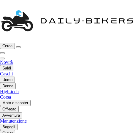
Cerca
Novità
Saldi
Caschi
Uomo
Donna
High-tech
Corsa
Moto e scooter
Off-road
Avventura
Manutenzione
Bagagli