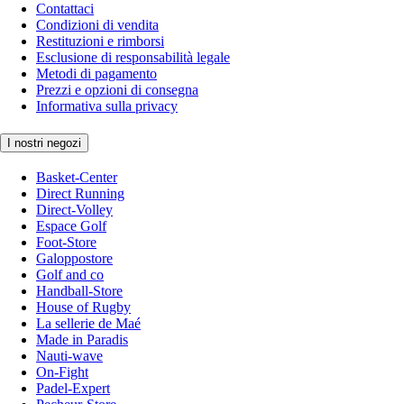
Contattaci
Condizioni di vendita
Restituzioni e rimborsi
Esclusione di responsabilità legale
Metodi di pagamento
Prezzi e opzioni di consegna
Informativa sulla privacy
I nostri negozi
Basket-Center
Direct Running
Direct-Volley
Espace Golf
Foot-Store
Galoppostore
Golf and co
Handball-Store
House of Rugby
La sellerie de Maé
Made in Paradis
Nauti-wave
On-Fight
Padel-Expert