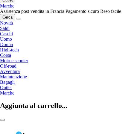
Outlet
Marche
Assistenza post-vendita in Francia
Pagamento sicuro
Reso facile
Cerca
Novità
Saldi
Caschi
Uomo
Donna
High-tech
Corsa
Moto e scooter
Off-road
Avventura
Manutenzione
Bagagli
Outlet
Marche
Aggiunta al carrello...