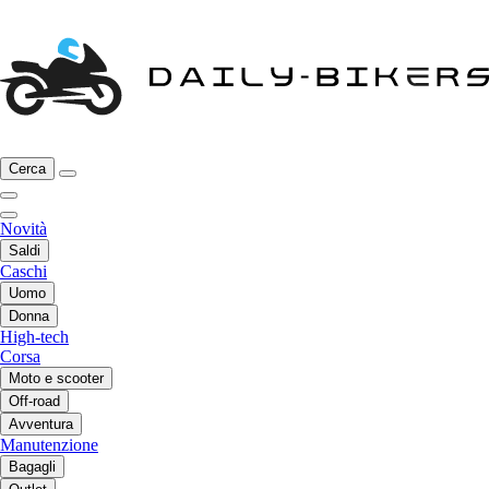
Cerca
Novità
Saldi
Caschi
Uomo
Donna
High-tech
Corsa
Moto e scooter
Off-road
Avventura
Manutenzione
Bagagli