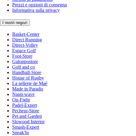
Prezzi e opzioni di consegna
Informativa sulla privacy
I nostri negozi
Basket-Center
Direct Running
Direct-Volley
Espace Golf
Foot-Store
Galoppostore
Golf and co
Handball-Store
House of Rugby
La sellerie de Maé
Made in Paradis
Nauti-wave
On-Fight
Padel-Expert
Pecheur-Store
Pet and Garden
Slowood Interior
Smash-Expert
Sneak'In