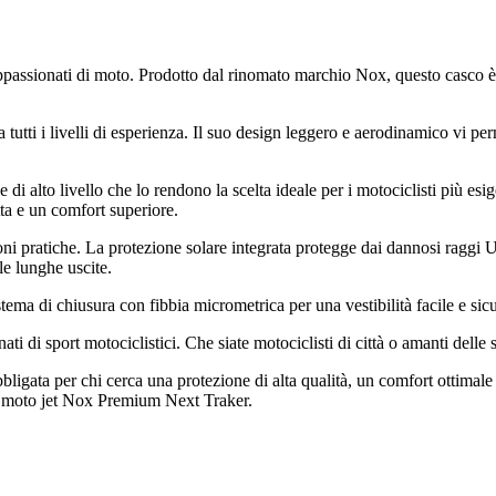
ppassionati di moto. Prodotto dal rinomato marchio Nox, questo casco è 
 tutti i livelli di esperienza. Il suo design leggero e aerodinamico vi pe
i alto livello che lo rendono la scelta ideale per i motociclisti più esige
tta e un comfort superiore.
zioni pratiche. La protezione solare integrata protegge dai dannosi raggi
le lunghe uscite.
ema di chiusura con fibbia micrometrica per una vestibilità facile e sicu
 di sport motociclistici. Che siate motociclisti di città o amanti delle s
igata per chi cerca una protezione di alta qualità, un comfort ottimale e
da moto jet Nox Premium Next Traker.