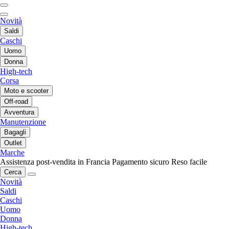
Novità
Saldi
Caschi
Uomo
Donna
High-tech
Corsa
Moto e scooter
Off-road
Avventura
Manutenzione
Bagagli
Outlet
Marche
Assistenza post-vendita in Francia
Pagamento sicuro
Reso facile
Cerca
Novità
Saldi
Caschi
Uomo
Donna
High-tech