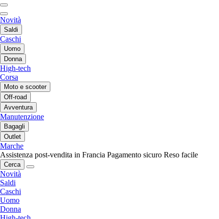
Novità
Saldi
Caschi
Uomo
Donna
High-tech
Corsa
Moto e scooter
Off-road
Avventura
Manutenzione
Bagagli
Outlet
Marche
Assistenza post-vendita in Francia
Pagamento sicuro
Reso facile
Cerca
Novità
Saldi
Caschi
Uomo
Donna
High-tech