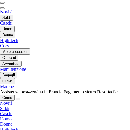
Novità
Saldi
Caschi
Uomo
Donna
High-tech
Corsa
Moto e scooter
Off-road
Avventura
Manutenzione
Bagagli
Outlet
Marche
Assistenza post-vendita in Francia
Pagamento sicuro
Reso facile
Cerca
Novità
Saldi
Caschi
Uomo
Donna
High-tech