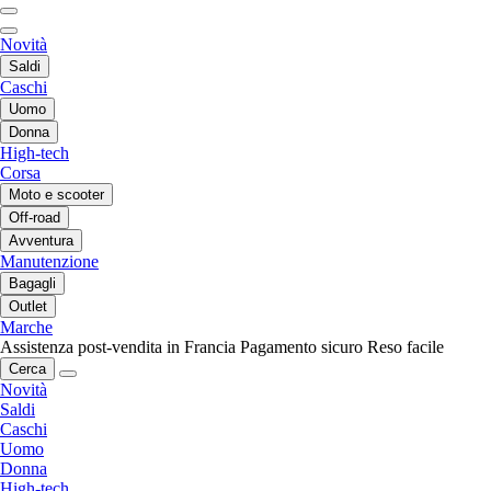
Novità
Saldi
Caschi
Uomo
Donna
High-tech
Corsa
Moto e scooter
Off-road
Avventura
Manutenzione
Bagagli
Outlet
Marche
Assistenza post-vendita in Francia
Pagamento sicuro
Reso facile
Cerca
Novità
Saldi
Caschi
Uomo
Donna
High-tech