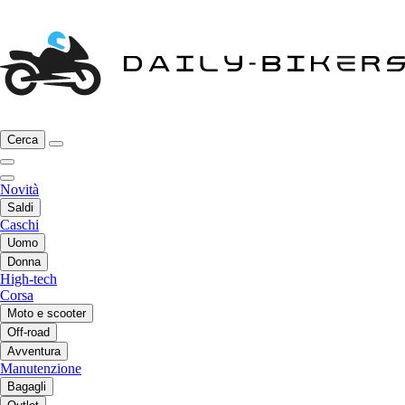
Cerca
Novità
Saldi
Caschi
Uomo
Donna
High-tech
Corsa
Moto e scooter
Off-road
Avventura
Manutenzione
Bagagli