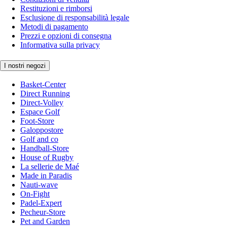
Restituzioni e rimborsi
Esclusione di responsabilità legale
Metodi di pagamento
Prezzi e opzioni di consegna
Informativa sulla privacy
I nostri negozi
Basket-Center
Direct Running
Direct-Volley
Espace Golf
Foot-Store
Galoppostore
Golf and co
Handball-Store
House of Rugby
La sellerie de Maé
Made in Paradis
Nauti-wave
On-Fight
Padel-Expert
Pecheur-Store
Pet and Garden