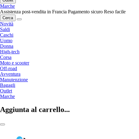
Outlet
Marche
Assistenza post-vendita in Francia
Pagamento sicuro
Reso facile
Cerca
Novità
Saldi
Caschi
Uomo
Donna
High-tech
Corsa
Moto e scooter
Off-road
Avventura
Manutenzione
Bagagli
Outlet
Marche
Aggiunta al carrello...