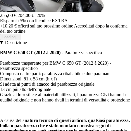
255,00 €
204,00 €
-20%
Risparmia 5%
con il codice
EXTRA
+10,20 €
offerti sul tuo prossimo ordine
Accreditati dopo la conferma
del tuo ordine
Loading...
Descrizione
BMW C 650 GT (2012 à 2020)
- Parabrezza specifico
Parabrezza trasparente per BMW C 650 GT (2012 à 2020) -
Parabrezza specifico
Composto da tre parti: parabrezza ribaltabile e due paramani
Dimensioni: 81 x 58 cm (h x l)
Si adatta ai punti di attacco del parabrezza originale
13 cm più alto dell'originale
Grazie al loro stile e ai materiali utilizzati, i parabrezza Givi hanno la
qualità originale e non hanno rivali in termini di versatilità e protezione
A causa della
natura tecnica di questi articoli, qualsiasi parabrezza,
bolla o parabrezza che è stato montato o mostra segni di
manomissione non sarà accettato per la restituzione o lo scambio