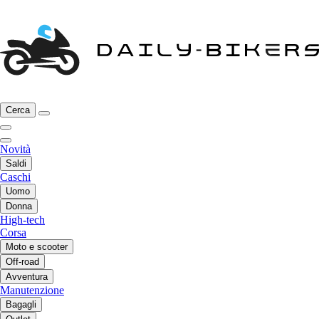
Cerca
Novità
Saldi
Caschi
Uomo
Donna
High-tech
Corsa
Moto e scooter
Off-road
Avventura
Manutenzione
Bagagli