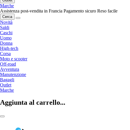
Outlet
Marche
Assistenza post-vendita in Francia
Pagamento sicuro
Reso facile
Cerca
Novità
Saldi
Caschi
Uomo
Donna
High-tech
Corsa
Moto e scooter
Off-road
Avventura
Manutenzione
Bagagli
Outlet
Marche
Aggiunta al carrello...