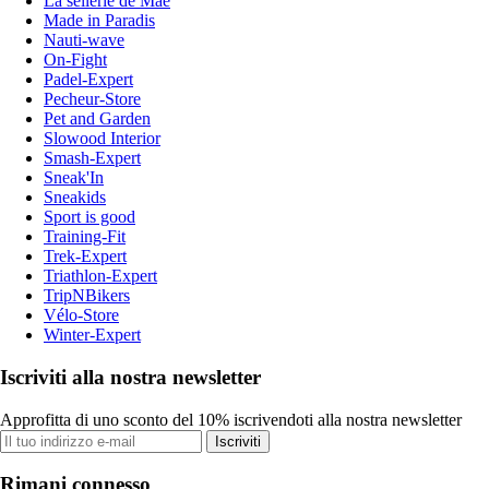
La sellerie de Maé
Made in Paradis
Nauti-wave
On-Fight
Padel-Expert
Pecheur-Store
Pet and Garden
Slowood Interior
Smash-Expert
Sneak'In
Sneakids
Sport is good
Training-Fit
Trek-Expert
Triathlon-Expert
TripNBikers
Vélo-Store
Winter-Expert
Iscriviti alla nostra newsletter
Approfitta di uno sconto del 10% iscrivendoti alla nostra newsletter
Iscriviti
Rimani connesso