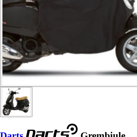
Darts
Grembiule