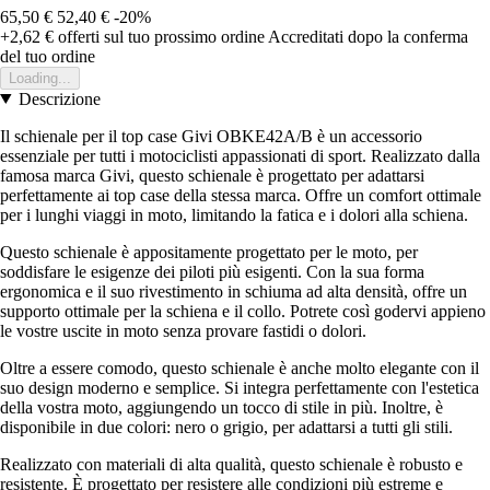
65,50 €
52,40 €
-20%
+2,62 €
offerti sul tuo prossimo ordine
Accreditati dopo la conferma
del tuo ordine
Loading...
Descrizione
Il schienale per il top case Givi OBKE42A/B è un accessorio
essenziale per tutti i motociclisti appassionati di sport. Realizzato dalla
famosa marca Givi, questo schienale è progettato per adattarsi
perfettamente ai top case della stessa marca. Offre un comfort ottimale
per i lunghi viaggi in moto, limitando la fatica e i dolori alla schiena.
Questo schienale è appositamente progettato per le moto, per
soddisfare le esigenze dei piloti più esigenti. Con la sua forma
ergonomica e il suo rivestimento in schiuma ad alta densità, offre un
supporto ottimale per la schiena e il collo. Potrete così godervi appieno
le vostre uscite in moto senza provare fastidi o dolori.
Oltre a essere comodo, questo schienale è anche molto elegante con il
suo design moderno e semplice. Si integra perfettamente con l'estetica
della vostra moto, aggiungendo un tocco di stile in più. Inoltre, è
disponibile in due colori: nero o grigio, per adattarsi a tutti gli stili.
Realizzato con materiali di alta qualità, questo schienale è robusto e
resistente. È progettato per resistere alle condizioni più estreme e