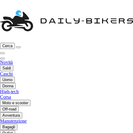
Cerca
Novità
Saldi
Caschi
Uomo
Donna
High-tech
Corsa
Moto e scooter
Off-road
Avventura
Manutenzione
Bagagli