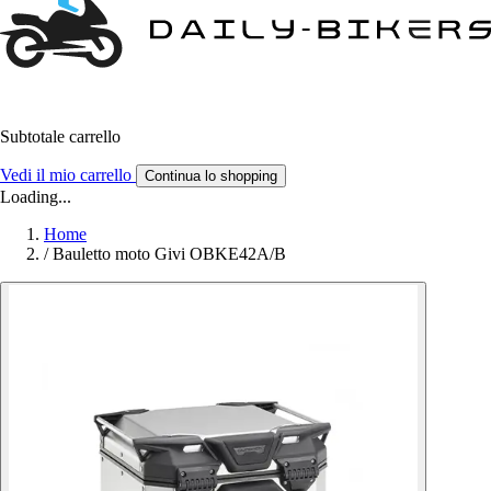
Subtotale carrello
Vedi il mio carrello
Continua lo shopping
Loading...
Home
/
Bauletto moto Givi OBKE42A/B