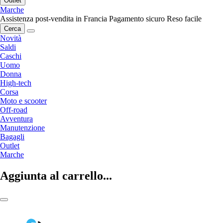
Outlet
Marche
Assistenza post-vendita in Francia
Pagamento sicuro
Reso facile
Cerca
Novità
Saldi
Caschi
Uomo
Donna
High-tech
Corsa
Moto e scooter
Off-road
Avventura
Manutenzione
Bagagli
Outlet
Marche
Aggiunta al carrello...