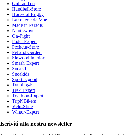
Golf and co
Handball-Store
House of Rugby
La sellerie de Maé
Made in Paradis
Nauti-wave
On-Fight
Padel-Expert
Pecheur-Store
Pet and Garden
Slowood Interior
Smash-Expert
Sneak'In
Sneakids
Sport is good
Training-Fit
Trek-Expert
Triathlon-Expert
TripNBikers
Vélo-Store
Winter-Expert
Iscriviti alla nostra newsletter