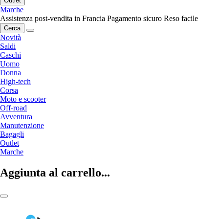
Outlet
Marche
Assistenza post-vendita in Francia
Pagamento sicuro
Reso facile
Cerca
Novità
Saldi
Caschi
Uomo
Donna
High-tech
Corsa
Moto e scooter
Off-road
Avventura
Manutenzione
Bagagli
Outlet
Marche
Aggiunta al carrello...