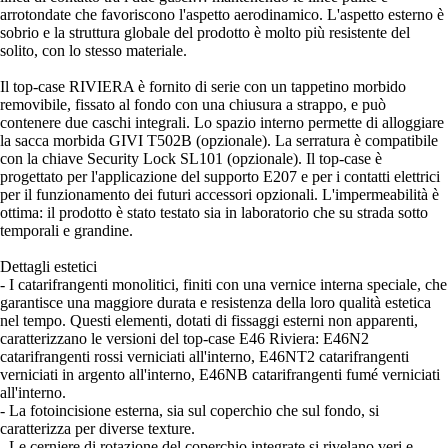
arrotondate che favoriscono l'aspetto aerodinamico. L'aspetto esterno è
sobrio e la struttura globale del prodotto è molto più resistente del
solito, con lo stesso materiale.
Il top-case RIVIERA è fornito di serie con un tappetino morbido
removibile, fissato al fondo con una chiusura a strappo, e può
contenere due caschi integrali. Lo spazio interno permette di alloggiare
la sacca morbida GIVI T502B (opzionale). La serratura è compatibile
con la chiave Security Lock SL101 (opzionale). Il top-case è
progettato per l'applicazione del supporto E207 e per i contatti elettrici
per il funzionamento dei futuri accessori opzionali. L'impermeabilità è
ottima: il prodotto è stato testato sia in laboratorio che su strada sotto
temporali e grandine.
Dettagli estetici
- I catarifrangenti monolitici, finiti con una vernice interna speciale, che
garantisce una maggiore durata e resistenza della loro qualità estetica
nel tempo. Questi elementi, dotati di fissaggi esterni non apparenti,
caratterizzano le versioni del top-case E46 Riviera: E46N2
catarifrangenti rossi verniciati all'interno, E46NT2 catarifrangenti
verniciati in argento all'interno, E46NB catarifrangenti fumé verniciati
all'interno.
- La fotoincisione esterna, sia sul coperchio che sul fondo, si
caratterizza per diverse texture.
- Le cerniere di rotazione del coperchio integrate si rivelano veri e