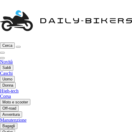
Cerca
Novità
Saldi
Caschi
Uomo
Donna
High-tech
Corsa
Moto e scooter
Off-road
Avventura
Manutenzione
Bagagli