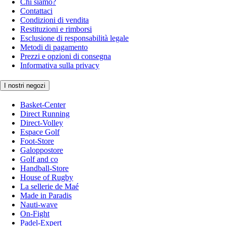
Chi siamo?
Contattaci
Condizioni di vendita
Restituzioni e rimborsi
Esclusione di responsabilità legale
Metodi di pagamento
Prezzi e opzioni di consegna
Informativa sulla privacy
I nostri negozi
Basket-Center
Direct Running
Direct-Volley
Espace Golf
Foot-Store
Galoppostore
Golf and co
Handball-Store
House of Rugby
La sellerie de Maé
Made in Paradis
Nauti-wave
On-Fight
Padel-Expert