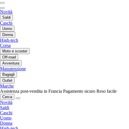
Novità
Saldi
Caschi
Uomo
Donna
High-tech
Corsa
Moto e scooter
Off-road
Avventura
Manutenzione
Bagagli
Outlet
Marche
Assistenza post-vendita in Francia
Pagamento sicuro
Reso facile
Cerca
Novità
Saldi
Caschi
Uomo
Donna
High-tech