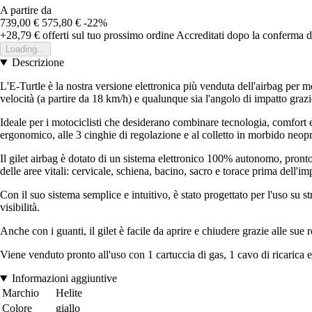
A partire da
739,00 €
575,80 €
-22%
+28,79 €
offerti sul tuo prossimo ordine
Accreditati dopo la conferma d
Loading...
Descrizione
L'E-Turtle è la nostra versione elettronica più venduta dell'airbag per 
velocità (a partire da 18 km/h) e qualunque sia l'angolo di impatto grazi
Ideale per i motociclisti che desiderano combinare tecnologia, comfort e
ergonomico, alle 3 cinghie di regolazione e al colletto in morbido neop
Il gilet airbag è dotato di un sistema elettronico 100% autonomo, pronto 
delle aree vitali: cervicale, schiena, bacino, sacro e torace prima dell'im
Con il suo sistema semplice e intuitivo, è stato progettato per l'uso su str
visibilità.
Anche con i guanti, il gilet è facile da aprire e chiudere grazie alle sue 
Viene venduto pronto all'uso con 1 cartuccia di gas, 1 cavo di ricarica 
Informazioni aggiuntive
Marchio
Helite
Colore
giallo