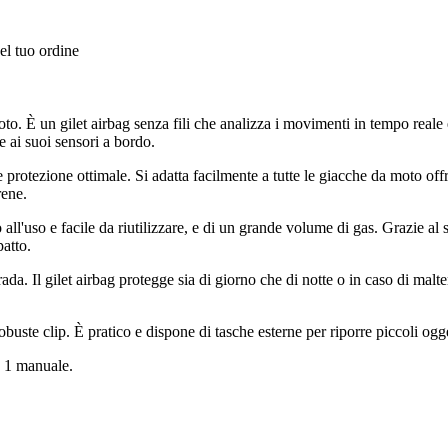
el tuo ordine
moto. È un gilet airbag senza fili che analizza i movimenti in tempo real
e ai suoi sensori a bordo.
 protezione ottimale. Si adatta facilmente a tutte le giacche da moto of
rene.
all'uso e facile da riutilizzare, e di un grande volume di gas. Grazie al
patto.
ada. Il gilet airbag protegge sia di giorno che di notte o in caso di maltem
robuste clip. È pratico e dispone di tasche esterne per riporre piccoli ogge
e 1 manuale.