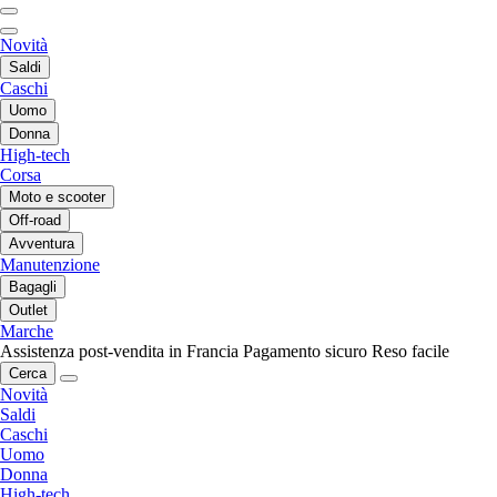
Novità
Saldi
Caschi
Uomo
Donna
High-tech
Corsa
Moto e scooter
Off-road
Avventura
Manutenzione
Bagagli
Outlet
Marche
Assistenza post-vendita in Francia
Pagamento sicuro
Reso facile
Cerca
Novità
Saldi
Caschi
Uomo
Donna
High-tech