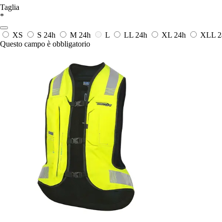
Taglia
*
XS
S
24h
M
24h
L
LL
24h
XL
24h
XLL
2
Questo campo è obbligatorio