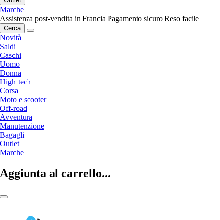
Outlet
Marche
Assistenza post-vendita in Francia
Pagamento sicuro
Reso facile
Cerca
Novità
Saldi
Caschi
Uomo
Donna
High-tech
Corsa
Moto e scooter
Off-road
Avventura
Manutenzione
Bagagli
Outlet
Marche
Aggiunta al carrello...