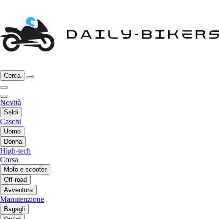
Cerca
Novità
Saldi
Caschi
Uomo
Donna
High-tech
Corsa
Moto e scooter
Off-road
Avventura
Manutenzione
Bagagli