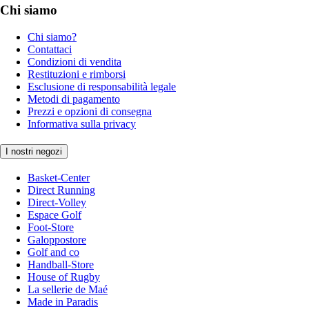
Chi siamo
Chi siamo?
Contattaci
Condizioni di vendita
Restituzioni e rimborsi
Esclusione di responsabilità legale
Metodi di pagamento
Prezzi e opzioni di consegna
Informativa sulla privacy
I nostri negozi
Basket-Center
Direct Running
Direct-Volley
Espace Golf
Foot-Store
Galoppostore
Golf and co
Handball-Store
House of Rugby
La sellerie de Maé
Made in Paradis