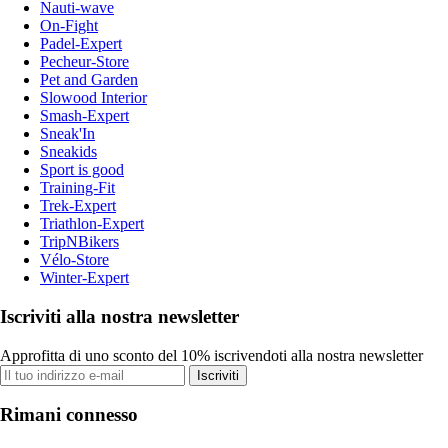
Nauti-wave
On-Fight
Padel-Expert
Pecheur-Store
Pet and Garden
Slowood Interior
Smash-Expert
Sneak'In
Sneakids
Sport is good
Training-Fit
Trek-Expert
Triathlon-Expert
TripNBikers
Vélo-Store
Winter-Expert
Iscriviti alla nostra newsletter
Approfitta di uno sconto del 10% iscrivendoti alla nostra newsletter
Iscriviti
Rimani connesso