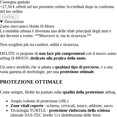
Consegna gratuita
+27,56 €
offerti sul tuo prossimo ordine
Accreditati dopo la conferma
del tuo ordine
Loading...
Descrizione
Zaino meccanico Helite H-Moov
La mobilità urbana è diventata una delle sfide principali degli anni e
dei decenni a venire.
**Muoversi sì, ma in sicurezza.**
Non scegliete più tra comfort, utilità e sicurezza.
HELITE vi propone di
non fare più compromessi
con il nuovo zaino
airbag H-MOOV,
dedicato alla pratica della moto
.
Un unico modello che si adatta a
qualsiasi tipo di percorso
, e a una
vasta gamma di morfologie, per una
protezione ottimale
.
PROTEZIONE OTTIMALE
Come sempre, Helite ha puntato sulla
qualità della protezione
airbag.
Ampio volume di protezione (18L)
Zone vitali coperte
: schiena, cervicali, torace, addome, sacro.
Tecnologia TURTLE :
protezione rinforzata della schiena
(dorsale SAS-TEC livello 1) e distribuzione delle forze