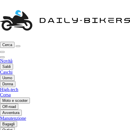
Cerca
Novità
Saldi
Caschi
Uomo
Donna
High-tech
Corsa
Moto e scooter
Off-road
Avventura
Manutenzione
Bagagli