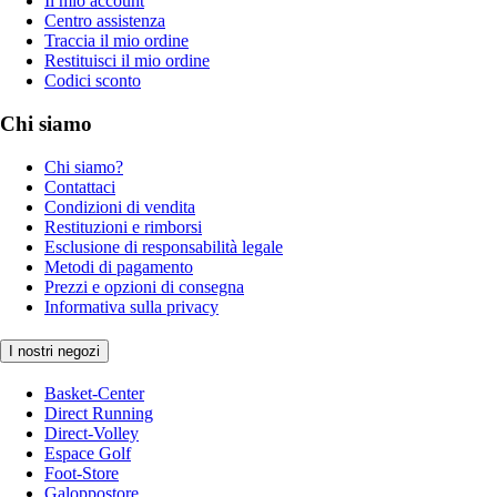
Il mio account
Centro assistenza
Traccia il mio ordine
Restituisci il mio ordine
Codici sconto
Chi siamo
Chi siamo?
Contattaci
Condizioni di vendita
Restituzioni e rimborsi
Esclusione di responsabilità legale
Metodi di pagamento
Prezzi e opzioni di consegna
Informativa sulla privacy
I nostri negozi
Basket-Center
Direct Running
Direct-Volley
Espace Golf
Foot-Store
Galoppostore