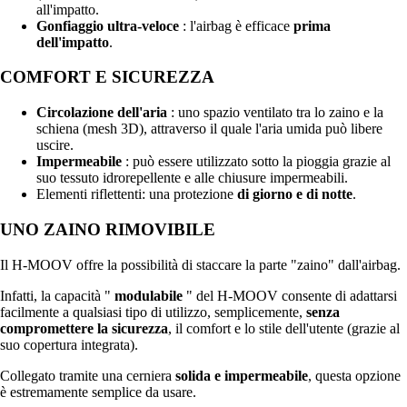
all'impatto.
Gonfiaggio ultra-veloce
: l'airbag è efficace
prima
dell'impatto
.
COMFORT E SICUREZZA
Circolazione dell'aria
: uno spazio ventilato tra lo zaino e la
schiena (mesh 3D), attraverso il quale l'aria umida può libere
uscire.
Impermeabile
: può essere utilizzato sotto la pioggia grazie al
suo tessuto idrorepellente e alle chiusure impermeabili.
Elementi riflettenti: una protezione
di giorno e di notte
.
UNO ZAINO RIMOVIBILE
Il H-MOOV offre la possibilità di staccare la parte "zaino" dall'airbag.
Infatti, la capacità "
modulabile
" del H-MOOV consente di adattarsi
facilmente a qualsiasi tipo di utilizzo, semplicemente,
senza
compromettere la sicurezza
, il comfort e lo stile dell'utente (grazie al
suo copertura integrata).
Collegato tramite una cerniera
solida e impermeabile
, questa opzione
è estremamente semplice da usare.