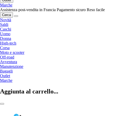
Outlet
Marche
Assistenza post-vendita in Francia
Pagamento sicuro
Reso facile
Cerca
Novità
Saldi
Caschi
Uomo
Donna
High-tech
Corsa
Moto e scooter
Off-road
Avventura
Manutenzione
Bagagli
Outlet
Marche
Aggiunta al carrello...