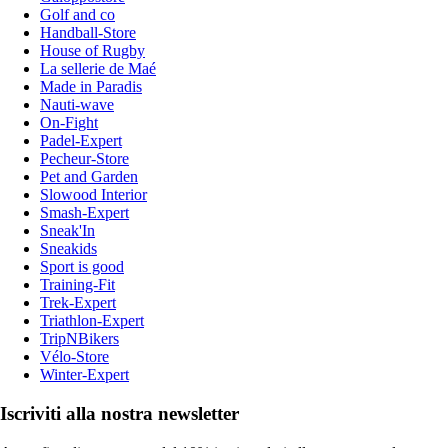
Golf and co
Handball-Store
House of Rugby
La sellerie de Maé
Made in Paradis
Nauti-wave
On-Fight
Padel-Expert
Pecheur-Store
Pet and Garden
Slowood Interior
Smash-Expert
Sneak'In
Sneakids
Sport is good
Training-Fit
Trek-Expert
Triathlon-Expert
TripNBikers
Vélo-Store
Winter-Expert
Iscriviti alla nostra newsletter