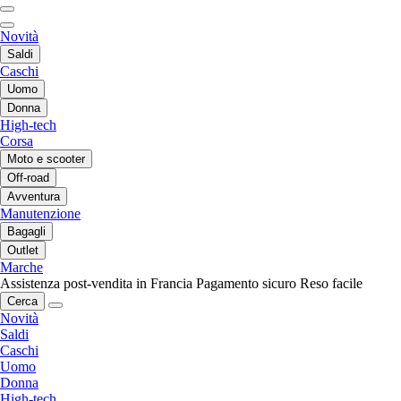
Novità
Saldi
Caschi
Uomo
Donna
High-tech
Corsa
Moto e scooter
Off-road
Avventura
Manutenzione
Bagagli
Outlet
Marche
Assistenza post-vendita in Francia
Pagamento sicuro
Reso facile
Cerca
Novità
Saldi
Caschi
Uomo
Donna
High-tech