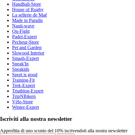
Handball-Store
House of Rugby
La sellerie de Maé
Made in Paradis
Nauti-wave
On-Fight
Padel-Expert
Pecheur-Store
Pet and Garden
Slowood Interior
Smash-Expert
Sneak'In
Sneakids
Sport is good
Training-Fit
Trek-Expert
Triathlon-Expert
TripNBikers
Vélo-Store
Winter-Expert
Iscriviti alla nostra newsletter
Approfitta di uno sconto del 10% iscrivendoti alla nostra newsletter