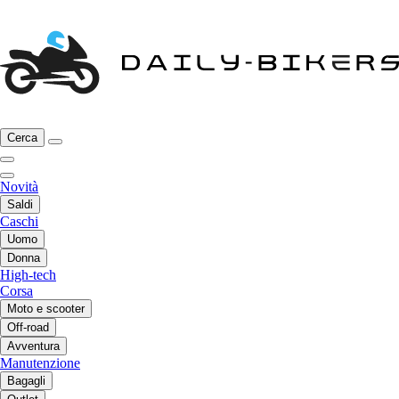
Cerca
Novità
Saldi
Caschi
Uomo
Donna
High-tech
Corsa
Moto e scooter
Off-road
Avventura
Manutenzione
Bagagli