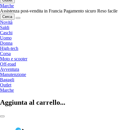
Outlet
Marche
Assistenza post-vendita in Francia
Pagamento sicuro
Reso facile
Cerca
Novità
Saldi
Caschi
Uomo
Donna
High-tech
Corsa
Moto e scooter
Off-road
Avventura
Manutenzione
Bagagli
Outlet
Marche
Aggiunta al carrello...