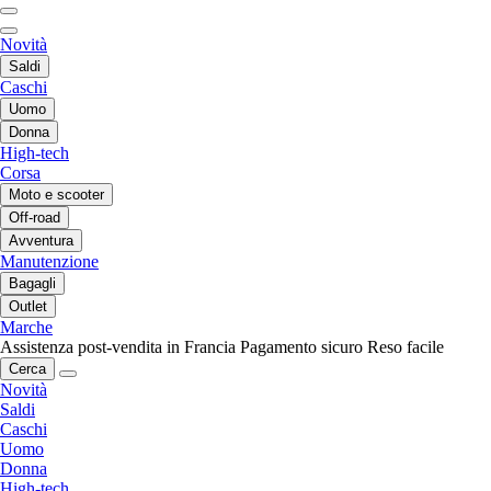
Novità
Saldi
Caschi
Uomo
Donna
High-tech
Corsa
Moto e scooter
Off-road
Avventura
Manutenzione
Bagagli
Outlet
Marche
Assistenza post-vendita in Francia
Pagamento sicuro
Reso facile
Cerca
Novità
Saldi
Caschi
Uomo
Donna
High-tech