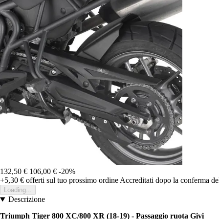
132,50 €
106,00 €
-20%
+5,30 €
offerti sul tuo prossimo ordine
Accreditati dopo la conferma de
Loading...
Descrizione
Triumph Tiger 800 XC/800 XR (18-19) - Passaggio ruota Givi