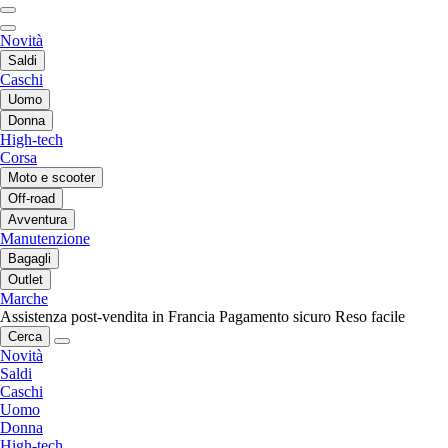
Novità
Saldi
Caschi
Uomo
Donna
High-tech
Corsa
Moto e scooter
Off-road
Avventura
Manutenzione
Bagagli
Outlet
Marche
Assistenza post-vendita in Francia
Pagamento sicuro
Reso facile
Cerca
Novità
Saldi
Caschi
Uomo
Donna
High-tech