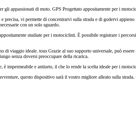
 gli appassionati di moto. GPS Progettato appositamente per i motocicli
 precisa, vi permette di concentrarvi sulla strada e di godervi appieno i
ni necessarie con un solo sguardo.
sitamente studiate per i motociclisti. È possibile registrare i percorsi p
i viaggio ideale. tous Grazie al suo supporto universale, può essere ada
a lungo senza doversi preoccupare della ricarica.
è impermeabile e antiurto, il che lo rende la scelta ideale per i motocicl
vventure, questo dispositivo sarà il vostro migliore alleato sulla strada