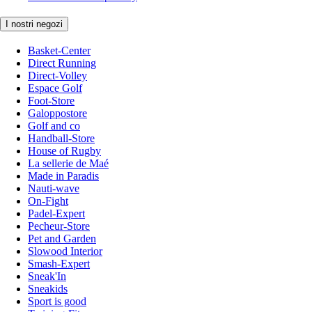
I nostri negozi
Basket-Center
Direct Running
Direct-Volley
Espace Golf
Foot-Store
Galoppostore
Golf and co
Handball-Store
House of Rugby
La sellerie de Maé
Made in Paradis
Nauti-wave
On-Fight
Padel-Expert
Pecheur-Store
Pet and Garden
Slowood Interior
Smash-Expert
Sneak'In
Sneakids
Sport is good