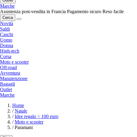
Outlet
Marche
Assistenza post-vendita in Francia
Pagamento sicuro
Reso facile
Cerca
Novità
Saldi
Caschi
Uomo
Donna
High-tech
Corsa
Moto e scooter
Off-road
Avventura
Manutenzione
Bagagli
Outlet
Marche
Home
/
Natale
/
Idee regalo < 100 euro
/
Moto e scooter
/
Paramani