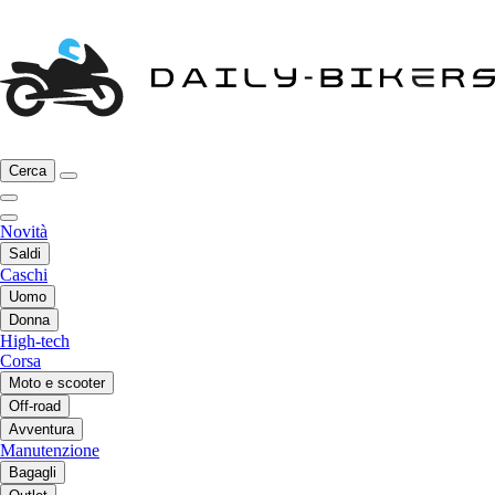
Cerca
Novità
Saldi
Caschi
Uomo
Donna
High-tech
Corsa
Moto e scooter
Off-road
Avventura
Manutenzione
Bagagli