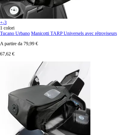
+-3
1 colori
Tucano Urbano
Manicotti TARP Universels avec rétroviseurs
A partire da
79,99 €
67,62 €