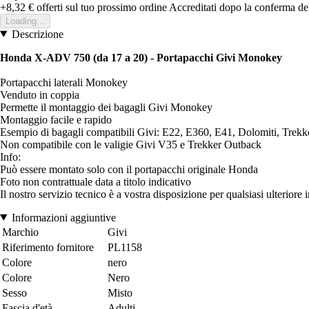
+8,32 €
offerti sul tuo prossimo ordine
Accreditati dopo la conferma de
Loading...
Descrizione
Honda X-ADV 750 (da 17 a 20) - Portapacchi Givi Monokey
Portapacchi laterali Monokey
Venduto in coppia
Permette il montaggio dei bagagli Givi Monokey
Montaggio facile e rapido
Esempio di bagagli compatibili Givi: E22, E360, E41, Dolomiti, Trekke
Non compatibile con le valigie Givi V35 e Trekker Outback
Info:
Può essere montato solo con il portapacchi originale Honda
Foto non contrattuale data a titolo indicativo
Il nostro servizio tecnico è a vostra disposizione per qualsiasi ulteriore
Informazioni aggiuntive
Marchio
Givi
Riferimento fornitore
PL1158
Colore
nero
Colore
Nero
Sesso
Misto
Fascia d'età
Adulti