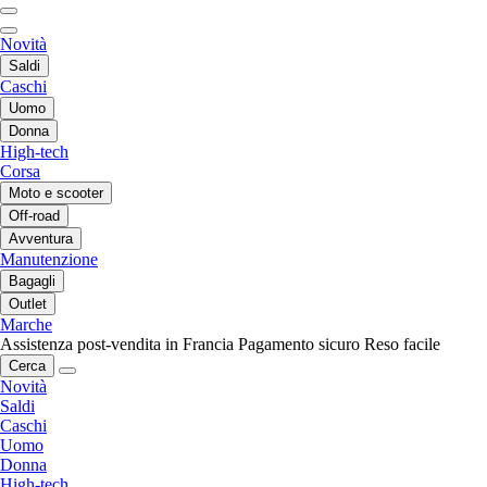
Novità
Saldi
Caschi
Uomo
Donna
High-tech
Corsa
Moto e scooter
Off-road
Avventura
Manutenzione
Bagagli
Outlet
Marche
Assistenza post-vendita in Francia
Pagamento sicuro
Reso facile
Cerca
Novità
Saldi
Caschi
Uomo
Donna
High-tech