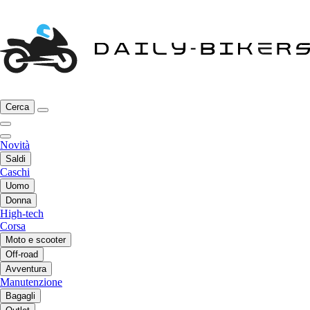
Cerca
Novità
Saldi
Caschi
Uomo
Donna
High-tech
Corsa
Moto e scooter
Off-road
Avventura
Manutenzione
Bagagli