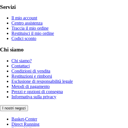
Servizi
Il mio account
Centro assistenza
Traccia il mio ordine
Restituisci il mio ordine
Codici sconto
Chi siamo
Chi siamo?
Contattaci
Condizioni di vendita
Restituzioni e rimborsi
Esclusione di responsabilità legale
Metodi di pagamento
Prezzi e opzioni di consegna
Informativa sulla privacy
I nostri negozi
Basket-Center
Direct Running