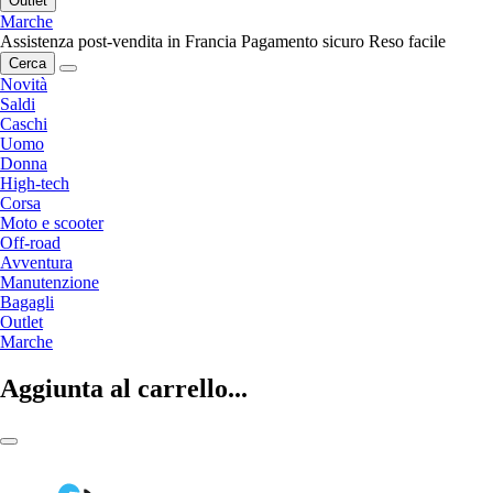
Outlet
Marche
Assistenza post-vendita in Francia
Pagamento sicuro
Reso facile
Cerca
Novità
Saldi
Caschi
Uomo
Donna
High-tech
Corsa
Moto e scooter
Off-road
Avventura
Manutenzione
Bagagli
Outlet
Marche
Aggiunta al carrello...