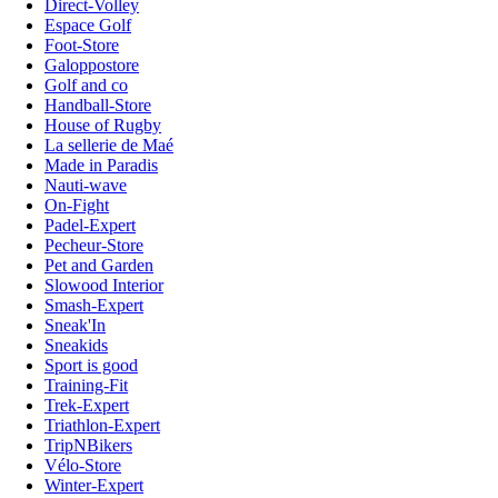
Direct-Volley
Espace Golf
Foot-Store
Galoppostore
Golf and co
Handball-Store
House of Rugby
La sellerie de Maé
Made in Paradis
Nauti-wave
On-Fight
Padel-Expert
Pecheur-Store
Pet and Garden
Slowood Interior
Smash-Expert
Sneak'In
Sneakids
Sport is good
Training-Fit
Trek-Expert
Triathlon-Expert
TripNBikers
Vélo-Store
Winter-Expert