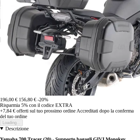
196,00 €
156,80 €
-20%
Risparmia 5%
con il codice
EXTRA
+7,84 €
offerti sul tuo prossimo ordine
Accreditati dopo la conferma
del tuo ordine
Loading...
Descrizione
Yamaha 700 Tracer (20) - Supporto bagagli GIVI Monokey